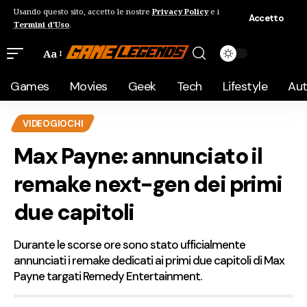
Usando questo sito, accetto le nostre
Privacy Policy
e i
Accetto
Termini d'Uso
.
Aa
Games
Movies
Geek
Tech
Lifestyle
Au
VIDEOGIOCHI
Max Payne: annunciato il
remake next-gen dei primi
due capitoli
Durante le scorse ore sono stato ufficialmente
annunciati i remake dedicati ai primi due capitoli di Max
Payne targati Remedy Entertainment.