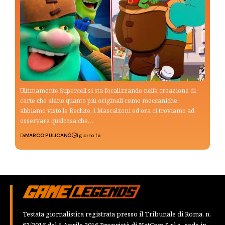
Ultimamente Supercell si sta focalizzando nella creazione di
carte che siano quanto più originali come meccaniche:
abbiamo visto le Reclute, i Mascalzoni ed ora ci troviamo ad
osservare qualcosa che…
Di
MARCO PULICANÒ
1 giorno fa
Testata giornalistica registrata presso il Tribunale di Roma, n.
63/2016 del 5 Aprile 2016 Proprietà di NetCom S.r.l.s., sede in