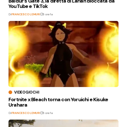
Baldur’s Gate 3, la diretta di Larian bloccata da
YouTube e TikTok
Di
FRANCESCO LEMURI
6 ore fa
VIDEOGIOCHI
Fortnite x Bleach torna con Yoruichi e Kisuke
Urahara
Di
FRANCESCO LEMURI
6 ore fa