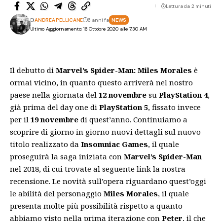
Lettura da 2 minuti
Di
ANDREA PELLICANE
6 anni fa
NEWS
Ultimo Aggiornamento: 16 Ottobre 2020 alle 7:30 AM
Il debutto di
Marvel’s Spider-Man: Miles Morales
è
ormai vicino, in quanto questo arriverà nel nostro
paese nella giornata del
12 novembre
su
PlayStation 4
,
già prima del day one di
PlayStation 5
, fissato invece
per il
19 novembre
di quest’anno. Continuiamo a
scoprire di giorno in giorno nuovi dettagli sul nuovo
titolo realizzato da
Insomniac Games
, il quale
proseguirà la saga iniziata con
Marvel’s Spider-Man
nel 2018, di cui trovate al seguente
link
la nostra
recensione. Le novità sull’opera riguardano quest’oggi
le abilità del personaggio
Miles Morales
, il quale
presenta molte più possibilità rispetto a quanto
abbiamo visto nella prima iterazione con
Peter
, il che