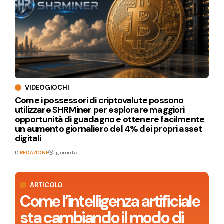
VIDEOGIOCHI
Come i possessori di criptovalute possono
utilizzare SHRMiner per esplorare maggiori
opportunità di guadagno e ottenere facilmente
un aumento giornaliero del 4% dei propri asset
digitali
Di
REDAZIONE
1 giorno fa
ARTICOLO
Come l’intelligenza artificiale
sta cambiando il modo di