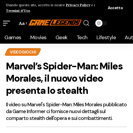
Usando questo sito, accetto le nostre
Privacy Policy
e i
Accetto
Termini d'Uso
.
Aa
Games
Movies
Geek
Tech
Lifestyle
Au
VIDEOGIOCHI
Marvel’s Spider-Man: Miles
Morales, il nuovo video
presenta lo stealth
Il video su Marvel's Spider-Man: Miles Morales pubblicato
da Game Informer ci fornisce nuovi dettagli sul
comparto stealth dell'opera e sui combattimenti.