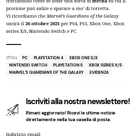
trattandolo come se fosse una sorta di
mecha
su cui il
procione può salire e sparare a mo’ di torretta.
Vi ricordiamo che
Marvel’s Guardians of the Galaxy
uscirà il
26 ottobre 2021
per PS4, PS5, Xbox One, Xbox
series X/S, Nintendo Switch e PC.
TAG:
PC
PLAYSTATION 4
XBOX ONE S/X
NINTENDO SWITCH
PLAYSTATION 5
XBOX SERIES X/S
MARVEL’S GUARDIANS OF THE GALAXY
EVIDENZA
Iscriviti alla nostra newslettere!
Rimani aggiornato! Ricevi le ultime notizie
direttamente nella tua casella di posta.
Indirizzo email: