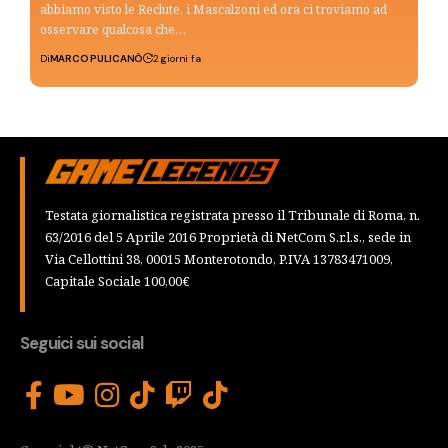
abbiamo visto le Reclute, i Mascalzoni ed ora ci troviamo ad
osservare qualcosa che…
Di
MARCO PULICANÒ
2 giorni fa
Testata giornalistica registrata presso il Tribunale di Roma, n.
63/2016 del 5 Aprile 2016 Proprietà di NetCom S.r.l.s., sede in
Via Cellottini 38, 00015 Monterotondo, P.IVA 13783471009,
Capitale Sociale 100,00€
Seguici sui social