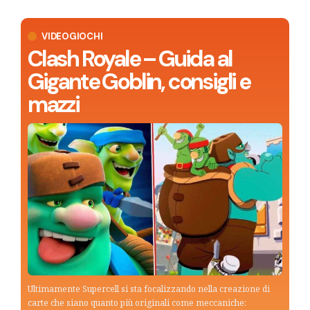
VIDEOGIOCHI
Clash Royale – Guida al
Gigante Goblin, consigli e
mazzi
Ultimamente Supercell si sta focalizzando nella creazione di
carte che siano quanto più originali come meccaniche: