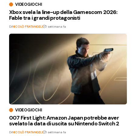
VIDEOGIOCHI
Xbox svela la line-up della Gamescom 2026:
Fable tra i grandi protagonisti
Di
NICOLÒ FRATANGELI
1 settimana fa
VIDEOGIOCHI
007 First Light: Amazon Japan potrebbe aver
svelato la data di uscita su Nintendo Switch 2
Di
NICOLÒ FRATANGELI
1 settimana fa