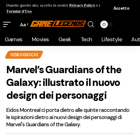
Usando questo sito, accetto le nostre
Privacy Policy
e i
Accetto
Termini d'Uso
.
Aa
Games
Movies
Geek
Tech
Lifestyle
Au
VIDEOGIOCHI
Marvel’s Guardians of the
Galaxy: illustrato il nuovo
design dei personaggi
Eidos Montreal ci porta dietro alle quinte raccontando
le ispirazioni dietro ai nuovi design dei personaggi di
Marvel's Guardians of the Galaxy.