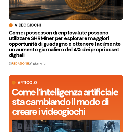
VIDEOGIOCHI
Come i possessori di criptovalute possono
utilizzare SHRMiner per esplorare maggiori
opportunità di guadagno e ottenere facilmente
un aumento giornaliero del 4% dei propri asset
digitali
Di
REDAZIONE
1 giorno fa
ARTICOLO
Come l’intelligenza artificiale
sta cambiando il modo di
creare i videogiochi