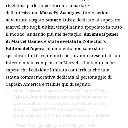
rivelatasi perfetta per tornare a parlare
dell’attesissimo
Marvel’s Avengers
, titolo action
adventure targato
Square Enix
e dedicato ai supereroi
Marvel che negli ultimi tempi hanno spopolato in tutto
il mondo. Andando più nel dettaglio,
durante il panel
di Marvel Games è stata svelata la Collector’s
Edition dell’opera
. al momento non sono stati
specificati tutti i contenuti che saranno presenti al suo
interno ma in compenso la Marvel ci ha tenuto a far
sapere che l’edizione limitata conterrà anche una
statua commemorativa dedicata al personaggio di
Captain America e visibile qui di seguito.
Oooh! Collaborating with
@GentleGiantLTD
for a
Captain America statue for the
#PlayAvengers
special edition. This is a paint job master of the
statue.
#MarvelSDCC
#MarvelGames
#AgentMLovesSDCC
pic.twitter.com/iqNjAKlJWf
— Ryan Penagos (@AgentM)
18 luglio 2019