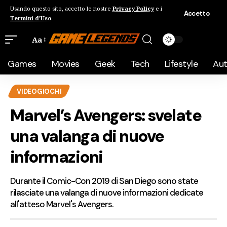
Usando questo sito, accetto le nostre
Privacy Policy
e i
Accetto
Termini d'Uso
.
Aa
Games
Movies
Geek
Tech
Lifestyle
Au
VIDEOGIOCHI
Marvel’s Avengers: svelate
una valanga di nuove
informazioni
Durante il Comic-Con 2019 di San Diego sono state
rilasciate una valanga di nuove informazioni dedicate
all'atteso Marvel's Avengers.