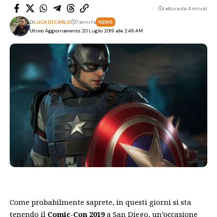
Lettura da 4 minuti
Di
LUCA DI CARLO
7 anni fa
NEWS
Ultimo Aggiornamento: 20 Luglio 2019 alle 2:49 AM
Come probabilmente saprete, in questi giorni si sta
tenendo il
Comic-Con 2019
a San Diego, un’occasione