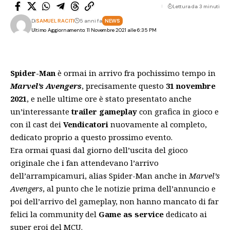
Lettura da 3 minuti
Di
SAMUEL RACITI
5 anni fa
NEWS
Ultimo Aggiornamento: 11 Novembre 2021 alle 6:35 PM
Spider-Man
è ormai in arrivo fra pochissimo tempo in
Marvel’s Avengers
, precisamente questo
31 novembre
2021
, e nelle ultime ore è stato presentato anche
un’interessante
trailer gameplay
con grafica in gioco e
con il cast dei
Vendicatori
nuovamente al completo,
dedicato proprio a questo prossimo evento.
Era ormai quasi dal giorno dell’uscita del gioco
originale che i fan attendevano l’arrivo
dell’arrampicamuri, alias Spider-Man anche in
Marvel’s
Avengers
, al punto che le notizie prima
dell’annuncio
e
poi dell’arrivo del gameplay, non hanno mancato di far
felici la community del
Game as service
dedicato ai
super eroi del MCU.