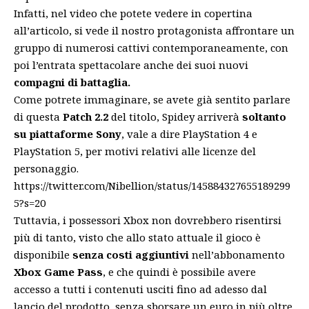
Infatti, nel video che potete vedere in copertina
all’articolo, si vede il nostro protagonista affrontare un
gruppo di numerosi cattivi contemporaneamente, con
poi l’entrata spettacolare anche dei suoi nuovi
compagni di battaglia.
Come potrete immaginare, se avete già sentito parlare
di questa
Patch 2.2
del titolo, Spidey arriverà
soltanto
su piattaforme Sony
, vale a dire PlayStation 4 e
PlayStation 5, per motivi relativi alle licenze del
personaggio.
https://twitter.com/Nibellion/status/145884327655189299
5?s=20
Tuttavia, i possessori Xbox non dovrebbero risentirsi
più di tanto, visto che allo stato attuale il gioco è
disponibile
senza costi aggiuntivi
nell’abbonamento
Xbox Game Pass
, e che quindi è possibile avere
accesso a tutti i contenuti usciti fino ad adesso dal
lancio del prodotto, senza sborsare un euro in più oltre