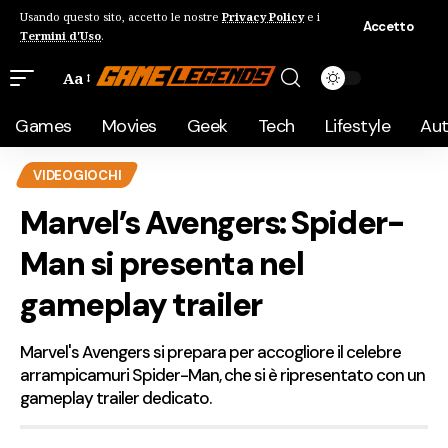
Usando questo sito, accetto le nostre
Privacy Policy
e i
Accetto
Termini d'Uso
.
Aa
Games
Movies
Geek
Tech
Lifestyle
Au
VIDEOGIOCHI
Marvel’s Avengers: Spider-
Man si presenta nel
gameplay trailer
Marvel's Avengers si prepara per accogliore il celebre
arrampicamuri Spider-Man, che si è ripresentato con un
gameplay trailer dedicato.