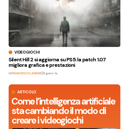
VIDEOGIOCHI
Silent Hill 2 si aggiorna su PS5: la patch 1.07
migliora grafica e prestazioni
Di
FRANCESCO LEMURI
3 giorni fa
ARTICOLO
Come l’intelligenza artificiale
sta cambiando il modo di
creare i videogiochi