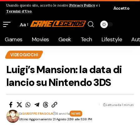
Usando questo sito, accetto le nostre
Privacy Policy
e i
Accetto
Termini d'Uso
.
Aa
Games
Movies
Geek
Tech
Lifestyle
Au
VIDEOGIOCHI
Luigi’s Mansion: la data di
lancio su Nintendo 3DS
Lettura da 1 minuti
Di
GIUSEPPE FRAGOLA
8 anni fa
NEWS
Ultimo Aggiornamento: 21 Agosto 2018 alle 11:38 PM