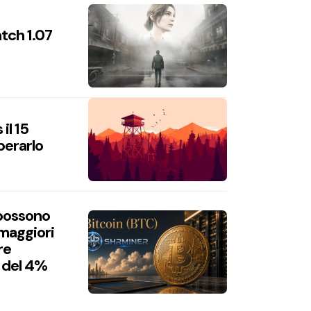
atch 1.07
il 15
perarlo
 possono
 maggiori
re
 del 4%