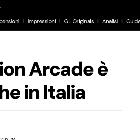
.
censioni
Impressioni
GL Originals
Analisi
Guid
sion Arcade è
e in Italia
 2:32 PM