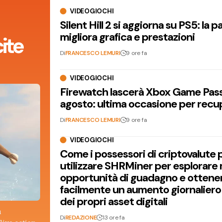
VIDEOGIOCHI
Silent Hill 2 si aggiorna su PS5: la p
migliora grafica e prestazioni
ite
Di
FRANCESCO LEMURI
9 ore fa
VIDEOGIOCHI
Firewatch lascerà Xbox Game Pass 
agosto: ultima occasione per recu
Di
FRANCESCO LEMURI
9 ore fa
VIDEOGIOCHI
Come i possessori di criptovalute
utilizzare SHRMiner per esplorare
opportunità di guadagno e ottene
facilmente un aumento giornaliero
dei propri asset digitali
a
Di
REDAZIONE
13 ore fa