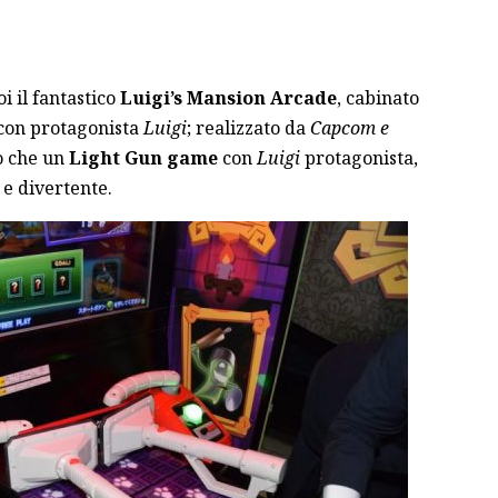
i il fantastico
Luigi’s Mansion Arcade
, cabinato
 con protagonista
Luigi
; realizzato da
Capcom e
ro che un
Light Gun game
con
Luigi
protagonista,
 e divertente.