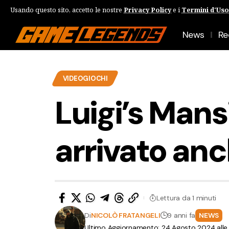
Usando questo sito, accetto le nostre
Privacy Policy
e i
Termini d'Uso
News
Re
VIDEOGIOCHI
Luigi’s Man
arrivato anch
Lettura da 1 minuti
Di
NICOLÒ FRATANGELI
9 anni fa
NEWS
Ultimo Aggiornamento: 24 Agosto 2024 alle