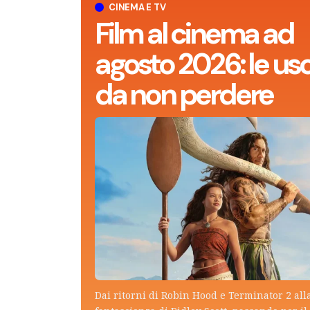
CINEMA E TV
Film al cinema ad
agosto 2026: le usc
da non perdere
Dai ritorni di Robin Hood e Terminator 2 all