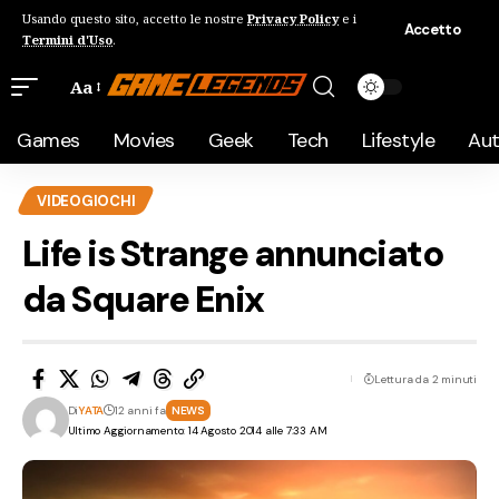
Usando questo sito, accetto le nostre
Privacy Policy
e i
Accetto
Termini d'Uso
.
Aa
Games
Movies
Geek
Tech
Lifestyle
Au
VIDEOGIOCHI
Life is Strange annunciato
da Square Enix
Lettura da 2 minuti
Di
YATA
12 anni fa
NEWS
Ultimo Aggiornamento: 14 Agosto 2014 alle 7:33 AM