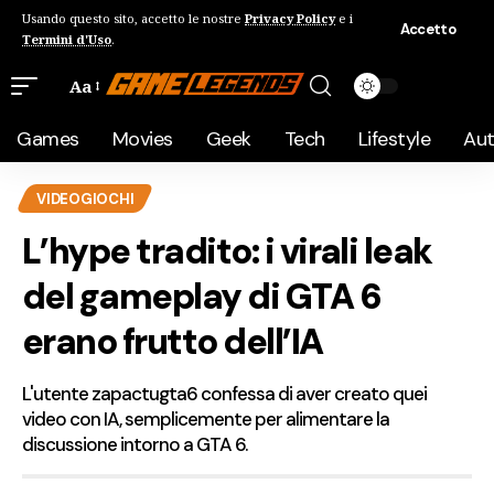
Usando questo sito, accetto le nostre
Privacy Policy
e i
Accetto
Termini d'Uso
.
Aa
Games
Movies
Geek
Tech
Lifestyle
Au
VIDEOGIOCHI
L’hype tradito: i virali leak
del gameplay di GTA 6
erano frutto dell’IA
L'utente zapactugta6 confessa di aver creato quei
video con IA, semplicemente per alimentare la
discussione intorno a GTA 6.