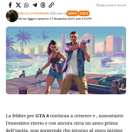
Lettura da 2 minuti
Di
NICOLÒ FRATANGELI
8 mesi fa
NEWS
GTA 6
Ultimo Aggiornamento: 27 Novembre 2025 alle 5:10 PM
La febbre per
GTA 6
continua a crescere e , nonostante
l’ennesimo rinvio e con ancora circa un anno prima
dell’uscita, non sorprende che intorno al gioco inizino