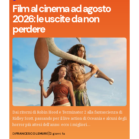
Film al cinema ad agosto
2026: le uscite da non
perdere
Dai ritorni di Robin Hood e Terminator 2 alla fantascienza di
Ridley Scott, passando per il live action di Oceania e alcuni degli
horror più attesi dell’anno: ecco i migliori…
Di
FRANCESCO LEMURI
2 giorni fa