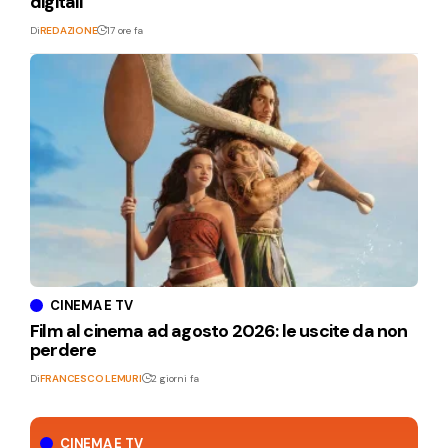
digitali
Di
REDAZIONE
17 ore fa
CINEMA E TV
Film al cinema ad agosto 2026: le uscite da non
perdere
Di
FRANCESCO LEMURI
2 giorni fa
CINEMA E TV