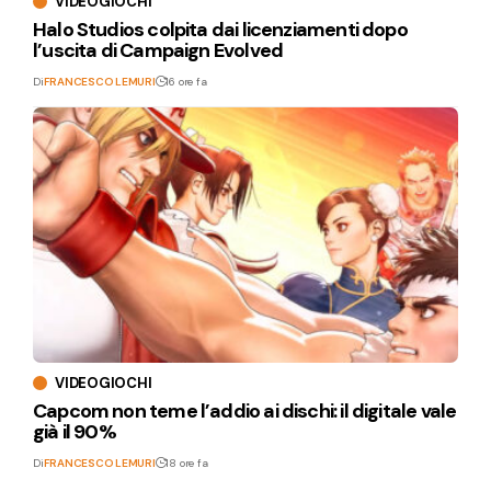
VIDEOGIOCHI
Halo Studios colpita dai licenziamenti dopo
l’uscita di Campaign Evolved
Di
FRANCESCO LEMURI
16 ore fa
VIDEOGIOCHI
Capcom non teme l’addio ai dischi: il digitale vale
già il 90%
Di
FRANCESCO LEMURI
18 ore fa