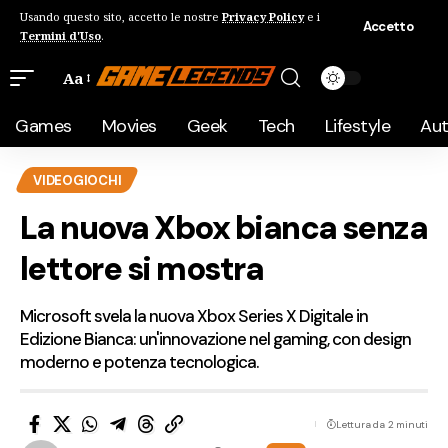
Usando questo sito, accetto le nostre
Privacy Policy
e i
Accetto
Termini d'Uso
.
Aa
Games
Movies
Geek
Tech
Lifestyle
Au
VIDEOGIOCHI
La nuova Xbox bianca senza
lettore si mostra
Microsoft svela la nuova Xbox Series X Digitale in
Edizione Bianca: un'innovazione nel gaming, con design
moderno e potenza tecnologica.
Lettura da 2 minuti