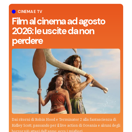
CINEMA E TV
Film al cinema ad agosto
2026: le uscite da non
perdere
Dai ritorni di Robin Hood e Terminator 2 alla fantascienza di
Ridley Scott, passando per il live action di Oceania e alcuni degli
horror più attesi dell’anno: ecco i migliori…