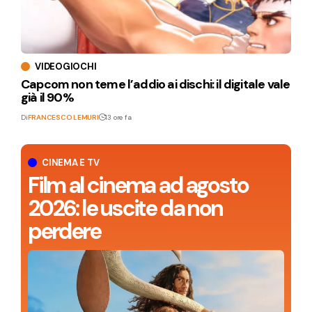
VIDEOGIOCHI
Capcom non teme l’addio ai dischi: il digitale vale
già il 90%
Di
FRANCESCO LEMURI
13 ore fa
CINEMA E TV
Film al cinema ad agosto
2026: le uscite da non
perdere