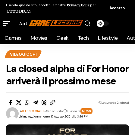
Usando questo sito, accetto le nostre
Privacy Policy
e i
Accetto
Termini d'Uso
.
Aa
Games
Movies
Geek
Tech
Lifestyle
Au
VIDEOGIOCHI
La closed alpha di For Honor
arriverà il prossimo mese
Lettura da 2 minuti
Di
ALESSIO CIALLI
- Senior Editor
10 anni fa
NEWS
Ultimo Aggiornamento: 17 Agosto 2016 alle 3:49 PM