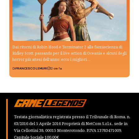
Dai ritorni di Robin Hood e Terminator 2 alla fantascienza di
Ridley Scott, passando per il live action di Oceania e alcuni degli
horror più attesi dell’anno: ecco i migliori…
Di
FRANCESCO LEMURI
12 ore fa
Testata giornalistica registrata presso il Tribunale di Roma, n.
63/2016 del 5 Aprile 2016 Proprietà di NetCom S.r.l.s., sede in
Via Cellottini 38, 00015 Monterotondo, P.IVA 13783471009,
Capitale Sociale 100,00€