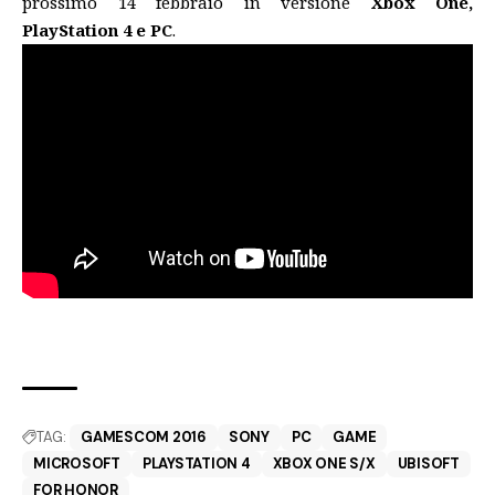
prossimo 14 febbraio in versione
Xbox One,
PlayStation 4 e PC
.
TAG:
GAMESCOM 2016
SONY
PC
GAME
MICROSOFT
PLAYSTATION 4
XBOX ONE S/X
UBISOFT
FOR HONOR