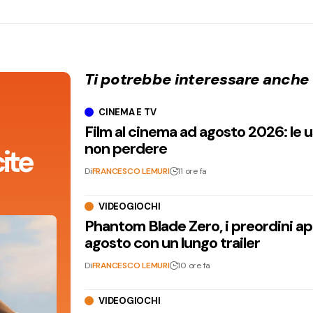
Ti potrebbe interessare anche
CINEMA E TV
Film al cinema ad agosto 2026: le 
non perdere
ite
Di
FRANCESCO LEMURI
11 ore fa
VIDEOGIOCHI
Phantom Blade Zero, i preordini apr
agosto con un lungo trailer
Di
FRANCESCO LEMURI
10 ore fa
VIDEOGIOCHI