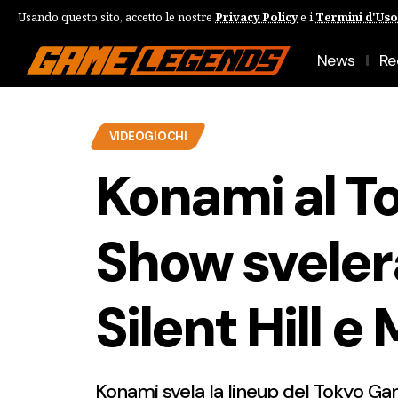
Usando questo sito, accetto le nostre
Privacy Policy
e i
Termini d'Uso
News
Re
VIDEOGIOCHI
Konami al 
Show svelerà
Silent Hill e
Konami svela la lineup del Tokyo Ga