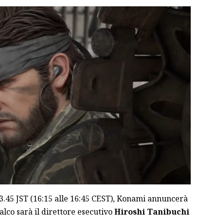
 23.45 JST (16:15 alle 16:45 CEST), Konami annuncerà
 palco sarà il direttore esecutivo
Hiroshi Tanibuchi