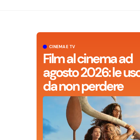
CINEMA E TV
Film al cinema ad
agosto 2026: le usc
da non perdere