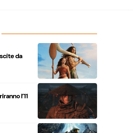
uscite da
iranno l’11