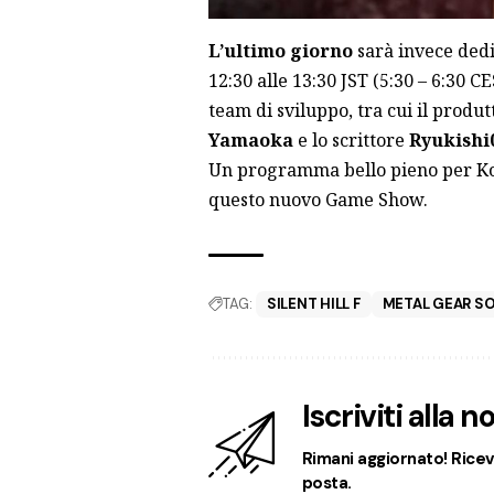
L’ultimo giorno
sarà invece ded
12:30 alle 13:30 JST (5:30 – 6:30 C
team di sviluppo, tra cui il produ
Yamaoka
e lo scrittore
Ryukishi
Un programma bello pieno per Kon
questo nuovo Game Show.
TAG:
SILENT HILL F
METAL GEAR SO
Iscriviti alla 
Rimani aggiornato! Ricevi
posta.