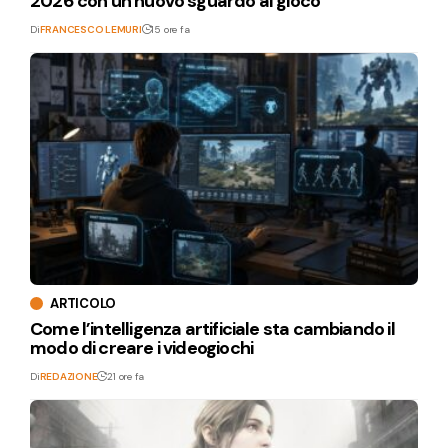
2026 con un nuovo sguardo al gioco
Di
FRANCESCO LEMURI
15 ore fa
ARTICOLO
Come l’intelligenza artificiale sta cambiando il
modo di creare i videogiochi
Di
REDAZIONE
21 ore fa