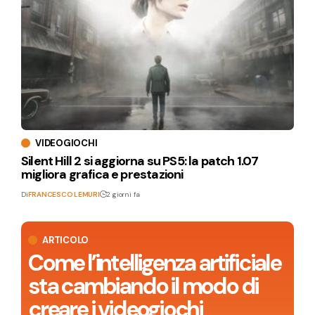
VIDEOGIOCHI
Silent Hill 2 si aggiorna su PS5: la patch 1.07
migliora grafica e prestazioni
Di
FRANCESCO LEMURI
2 giorni fa
ARTICOLO
Come l’intelligenza artificiale
sta cambiando il modo di
creare i videogiochi