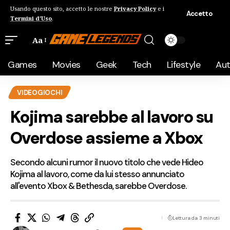
Usando questo sito, accetto le nostre
Privacy Policy
e i
Accetto
Termini d'Uso
.
Aa
Games
Movies
Geek
Tech
Lifestyle
Au
VIDEOGIOCHI
Kojima sarebbe al lavoro su
Overdose assieme a Xbox
Secondo alcuni rumor il nuovo titolo che vede Hideo
Kojima al lavoro, come da lui stesso annunciato
all'evento Xbox & Bethesda, sarebbe Overdose.
Lettura da 3 minuti