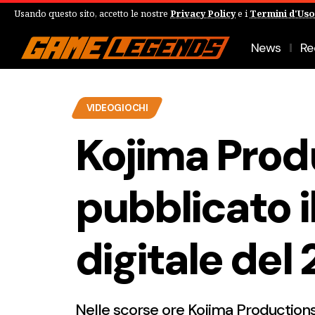
Usando questo sito, accetto le nostre
Privacy Policy
e i
Termini d'Uso
News
Re
VIDEOGIOCHI
Kojima Prod
pubblicato i
digitale del
Nelle scorse ore Kojima Productions 