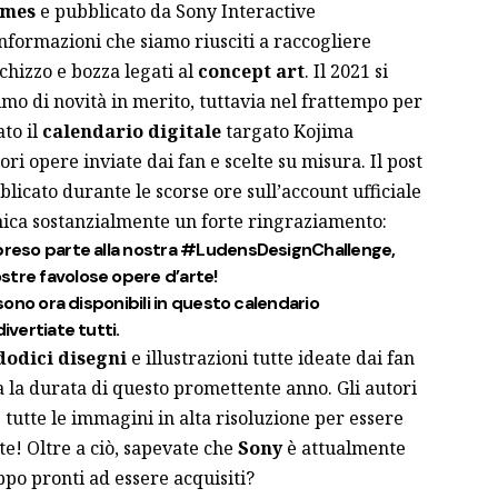
ames
e pubblicato da Sony Interactive
nformazioni che siamo riusciti a raccogliere
chizzo e bozza legati al
concept art
. Il 2021 si
o di novità in merito, tuttavia nel frattempo per
to il
calendario digitale
targato Kojima
ri opere inviate dai fan e scelte su misura. Il post
bblicato durante le scorse ore sull’account ufficiale
unica sostanzialmente un forte ringraziamento:
 preso parte alla nostra #LudensDesignChallenge,
stre favolose opere d’arte!
 sono ora disponibili in questo calendario
ivertiate tutti.
dodici disegni
e illustrazioni tutte ideate dai fan
la durata di questo promettente anno. Gli autori
tutte le immagini in alta risoluzione per essere
te! Oltre a ciò, sapevate che
Sony
è attualmente
uppo pronti ad essere acquisiti
?