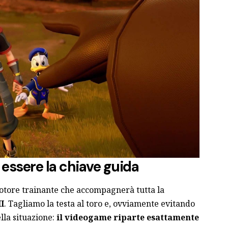
i essere la chiave guida
 motore trainante che accompagnerà tutta la
I
. Tagliamo la testa al toro e, ovviamente evitando
lla situazione:
il videogame riparte esattamente