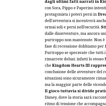
dagli ultimi fatti narrati in 
con Sora, Pippo e Paperino intent
protagonista i poteri persi in
Dre
dell’avventura si incentrerà anche
ormai soli e persi nell’oscurità.
St
dalle disavventure, ma ancora uni
purtroppo non mantenute. Non è gi
fase di recensione dobbiamo per f
Purtroppo se speravate che tutti i 
rimarrete delusi: infatti lo stess
che
Kingdom Hearts III rapprese
conclusione delle avventure del r
situazioni sono sicuramente rimast
ma la maggior parte delle vicend
Il gioco tuttavia si divide prat
Disney, dove la storia sarà racco
ritmo di tensione che accompagna