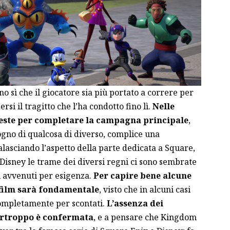
o sì che il giocatore sia più portato a correre per
rsi il tragitto che l’ha condotto fino lì.
Nelle
ieste per completare la campagna principale
,
ogno di qualcosa di diverso, complice una
alasciando l’aspetto della parte dedicata a Square,
Disney le trame dei diversi regni ci sono sembrate
li avvenuti per esigenza.
Per capire bene alcune
l film sarà fondamentale
, visto che in alcuni casi
ompletamente per scontati.
L’assenza dei
urtroppo è confermata
, e a pensare che Kingdom