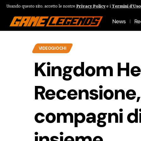
Usando questo sito, accetto le nostre
Privacy Policy
e i
Termini d'Uso
News
Re
VIDEOGIOCHI
Kingdom Hear
Recensione,
compagni d
insieme