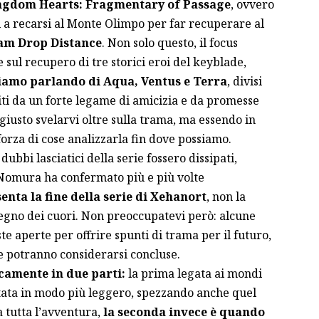
Kingdom Hearts: Fragmentary of Passage
, ovvero
i a recarsi al Monte Olimpo per far recuperare al
am Drop Distance
. Non solo questo, il focus
 sul recupero di tre storici eroi del keyblade,
iamo parlando di Aqua, Ventus e Terra
, divisi
ti da un forte legame di amicizia e da promesse
usto svelarvi oltre sulla trama, ma essendo in
orza di cose analizzarla fin dove possiamo.
dubbi lasciatici della serie fossero dissipati,
o Nomura ha confermato più e più volte
nta la fine della serie di Xehanort
, non la
egno dei cuori. Non preoccupatevi però: alcune
e aperte per offrire spunti di trama per il futuro,
e potranno considerarsi concluse.
icamente in due parti:
la prima legata ai mondi
ntata in modo più leggero, spezzando anche quel
 tutta l’avventura,
la seconda invece è quando