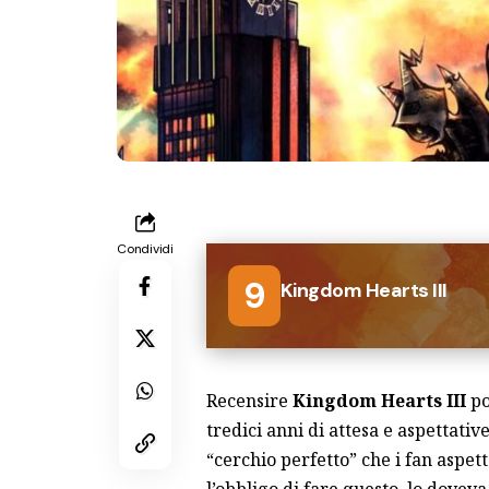
Condividi
9
Kingdom Hearts III
Recensire
Kingdom Hearts III
po
tredici anni di attesa e aspettati
“cerchio perfetto” che i fan aspe
l’obbligo di fare questo, lo doveva 