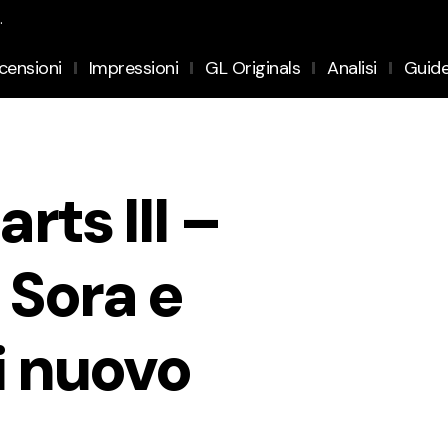
.
censioni
Impressioni
GL Originals
Analisi
Guid
ts III –
 Sora e
i nuovo