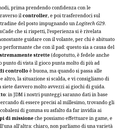
modi, prima prendendo confidenza con le
traverso il
controller
, e poi trasferendoci sul
e stradine del posto impugnando un
Logitech G29
.
ade che si rispetti, l’esperienza si è rivelata
onostante guidare con il volante, per chi è abituato
no performante che con il pad: questo sia a causa del
estremamente strette
(dopotutto, è fedele anche
o punto di vista il gioco punta molto di più ad
di controllo
è buona, ma quando si passa alle
altro, la situazione si scalda, e vi consigliamo di
n siete davvero molto avvezzi ai giochi di guida.
tto
: in JDM i nostri punteggi saranno dati in base
ercando di essere precisi al millesimo, trovando gli
rcobaleni di gomma su asfalto da far invidia ai
ipi di missione
che possiamo effettuare in game, e
all’una all’altra: chiaro, non parliamo di una varietà