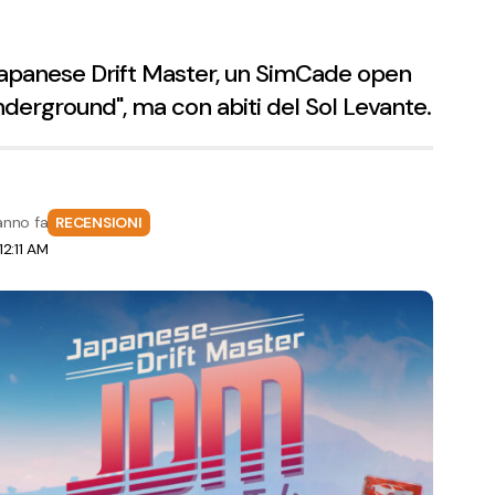
Japanese Drift Master, un SimCade open
underground", ma con abiti del Sol Levante.
anno fa
RECENSIONI
2:11 AM