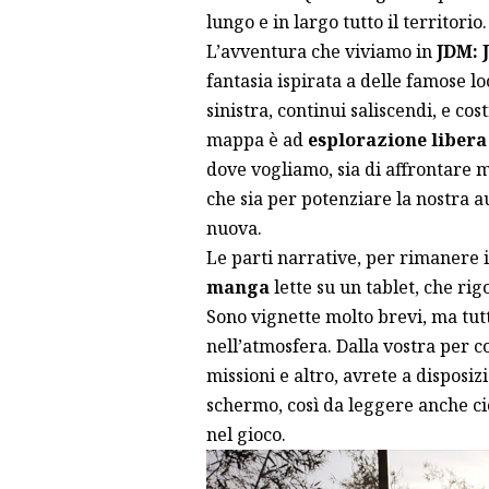
lungo e in largo tutto il territorio.
L’avventura che viviamo in
JDM: 
fantasia ispirata a delle famose lo
sinistra, continui saliscendi, e cos
mappa è ad
esplorazione libera
dove vogliamo, sia di affrontare m
che sia per potenziare la nostra 
nuova.
Le parti narrative, per rimanere
manga
lette su un tablet, che ri
Sono vignette molto brevi, ma tut
nell’atmosfera. Dalla vostra per con
missioni e altro, avrete a disposiz
schermo, così da leggere anche ci
nel gioco.