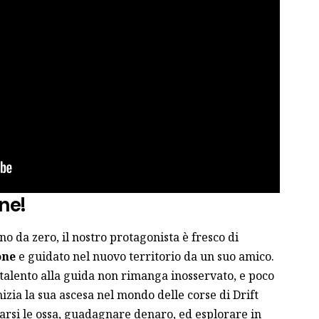
ne!
o da zero, il nostro protagonista è fresco di
one
e guidato nel nuovo territorio da un suo amico.
talento alla guida non rimanga inosservato, e poco
izia la sua ascesa nel mondo delle corse di Drift
farsi le ossa, guadagnare denaro, ed esplorare in