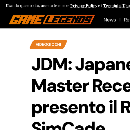
Usando questo sito, accetto le nostre
Privacy Policy
e i
Termini d'Uso
News
Re
VIDEOGIOCHI
JDM: Japane
Master Rece
presento il R
SimCade