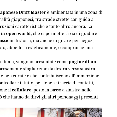
Japanese Drift Master
è ambientata in una zona di
calità giapponesi, tra strade strette con guida a
truzioni caratteristiche e tanto altro ancora. La
 in open world
, che ci permetterà sia di guidare
issioni di storia, ma anche di girare per negozi,
auto, abbellirla esteticamente, o comprarne una
 in tema, vengono presentate come
pagine di un
gorosamente sfoglieremo da destra verso sinistra.
te ben curate e che contribuiscono all’immersione
trollare il tutto, per tenere traccia di contatti,
ione il
cellulare
, posto in basso a sinistra nello
ò che hanno da dirvi gli altri personaggi presenti