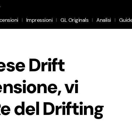
.
censioni
Impressioni
GL Originals
Analisi
Guid
se Drift
nsione, vi
e del Drifting