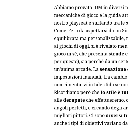
Abbiamo provato JDM in diversi 
meccaniche di gioco e la guida at
nostro playseat e surfando tra l
Come c’era da aspettarsi da un SimC
equilibrata ma personalizzabile, n
ai giochi di oggi, si è rivelato me
gioco in sé, che presenta
strade 
per questo), sia perché da un cert
un’anima arcade. La
sensazione 
impostazioni manuali, tra cambio e 
non cimentarvi in tale sfida se no
Ricordiamo però che
lo stile è tu
alle
derapate
che effettueremo, c
angoli perfetti, e creando degli a
migliori pittori. Ci sono
diversi t
anche i tipi di obiettivi variano d