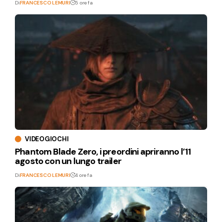
Di
FRANCESCO LEMURI
5 ore fa
VIDEOGIOCHI
Phantom Blade Zero, i preordini apriranno l’11
agosto con un lungo trailer
Di
FRANCESCO LEMURI
4 ore fa