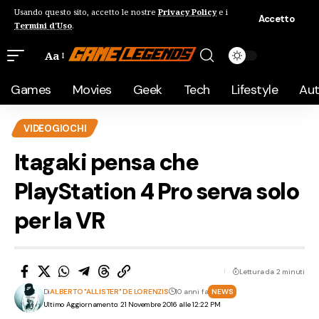
Usando questo sito, accetto le nostre
Privacy Policy
e i
Accetto
Termini d'Uso
.
Aa
Games
Movies
Geek
Tech
Lifestyle
Au
VIDEOGIOCHI
Itagaki pensa che
PlayStation 4 Pro serva solo
per la VR
Lettura da 2 minuti
Di
ALBERTO "ALLISTER" DE LORENZIS
10 anni fa
NEWS
Ultimo Aggiornamento: 21 Novembre 2016 alle 12:22 PM