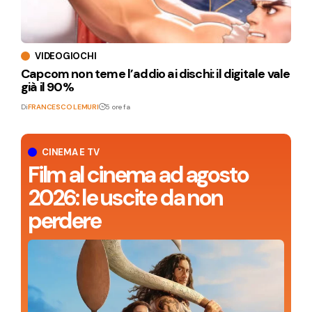
VIDEOGIOCHI
Capcom non teme l’addio ai dischi: il digitale vale
già il 90%
Di
FRANCESCO LEMURI
5 ore fa
CINEMA E TV
Film al cinema ad agosto
2026: le uscite da non
perdere