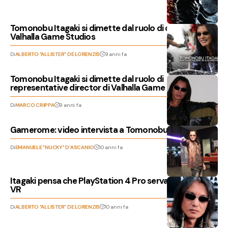
Tomonobu Itagaki si dimette dal ruolo di direttore di
Valhalla Game Studios
Di
ALBERTO "ALLISTER" DE LORENZIS
9 anni fa
Tomonobu Itagaki si dimette dal ruolo di
representative director di Valhalla Game Studios
Di
MARCO CRIPPA
9 anni fa
Gamerome: video intervista a Tomonobu Itagaki
Di
EMANUELE "NUCKY" D'ASCANIO
10 anni fa
Itagaki pensa che PlayStation 4 Pro serva solo per la
VR
Di
ALBERTO "ALLISTER" DE LORENZIS
10 anni fa