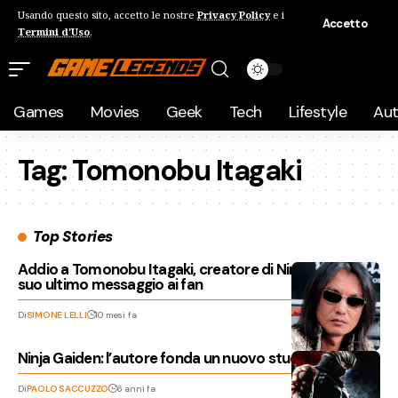
Usando questo sito, accetto le nostre
Privacy Policy
e i
Accetto
Termini d'Uso
.
Games
Movies
Geek
Tech
Lifestyle
Au
Tag:
Tomonobu Itagaki
Top Stories
Addio a Tomonobu Itagaki, creatore di Ninja Gaiden: il
suo ultimo messaggio ai fan
Di
SIMONE LELLI
10 mesi fa
Ninja Gaiden: l’autore fonda un nuovo studio
Di
PAOLO SACCUZZO
6 anni fa