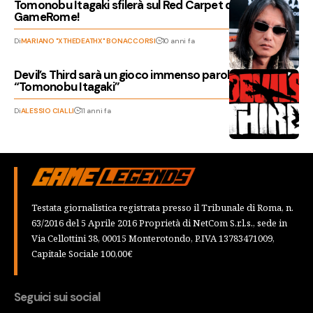
Tomonobu Itagaki sfilerà sul Red Carpet del
GameRome!
Di
MARIANO "XTHEDEATHX" BONACCORSI
10 anni fa
Devil’s Third sarà un gioco immenso parola di:
“Tomonobu Itagaki”
Di
ALESSIO CIALLI
11 anni fa
Testata giornalistica registrata presso il Tribunale di Roma, n.
63/2016 del 5 Aprile 2016 Proprietà di NetCom S.r.l.s., sede in
Via Cellottini 38, 00015 Monterotondo, P.IVA 13783471009,
Capitale Sociale 100,00€
Seguici sui social