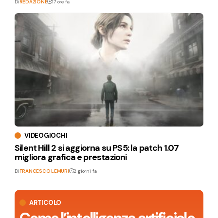
Di
REDAZIONE
17 ore fa
VIDEOGIOCHI
Silent Hill 2 si aggiorna su PS5: la patch 1.07
migliora grafica e prestazioni
Di
FRANCESCO LEMURI
2 giorni fa
ARTICOLO