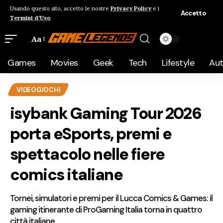
Usando questo sito, accetto le nostre
Privacy Policy
e i
Accetto
Termini d'Uso
.
Aa
Games
Movies
Geek
Tech
Lifestyle
Au
VIDEOGIOCHI
isybank Gaming Tour 2026
porta eSports, premi e
spettacolo nelle fiere
comics italiane
Tornei, simulatori e premi per il Lucca Comics & Games: il
gaming itinerante di ProGaming Italia torna in quattro
città italiane.