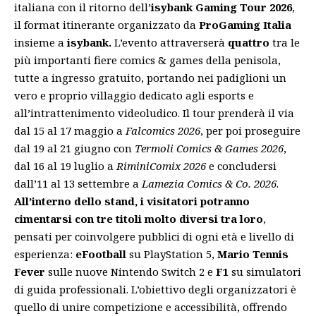
italiana con il ritorno dell’
isybank Gaming Tour 2026
,
il format itinerante organizzato da
ProGaming Italia
insieme a
isybank.
L’evento attraverserà
quattro
tra le
più importanti fiere comics & games della penisola,
tutte a ingresso gratuito, portando nei padiglioni un
vero e proprio villaggio dedicato agli esports e
all’intrattenimento videoludico. Il tour prenderà il via
dal 15 al 17 maggio a
Falcomics 2026
, per poi proseguire
dal 19 al 21 giugno con
Termoli Comics & Games 2026
,
dal 16 al 19 luglio a
RiminiComix 2026
e concludersi
dall’11 al 13 settembre a
Lamezia Comics & Co. 2026
.
All’interno dello stand, i visitatori potranno
cimentarsi con tre titoli molto diversi tra loro
,
pensati per coinvolgere pubblici di ogni età e livello di
esperienza:
eFootball
su PlayStation 5,
Mario Tennis
Fever
sulle nuove Nintendo Switch 2 e
F1
su simulatori
di guida professionali. L’obiettivo degli organizzatori è
quello di unire competizione e accessibilità, offrendo