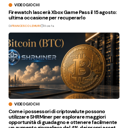
VIDEOGIOCHI
Firewatch lascerà Xbox Game Pass il 15 agosto:
ultima occasione per recuperarlo
Di
FRANCESCO LEMURI
19 ore fa
VIDEOGIOCHI
Come i possessori di criptovalute possono
utilizzare SHRMiner per esplorare maggiori
opportunità di guadagno e ottenere facilmente
un aumento giornaliero del 4% dei propri asset