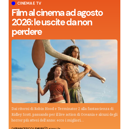
CINEMA E TV
Film al cinema ad agosto
2026: le uscite da non
perdere
Dai ritorni di Robin Hood e Terminator 2 alla fantascienza di
Ridley Scott, passando per il live action di Oceania e alcuni degli
horror più attesi dell’anno: ecco i migliori…
Di
FRANCESCO LEMURI
2 giorni fa