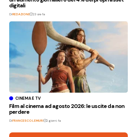
digitali
Di
REDAZIONE
23 ore fa
CINEMA E TV
Film al cinema ad agosto 2026: le uscite da non
perdere
Di
FRANCESCO LEMURI
2 giorni fa