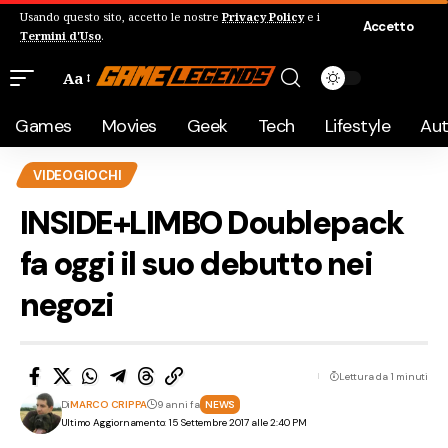
Usando questo sito, accetto le nostre
Privacy Policy
e i
Accetto
Termini d'Uso
.
Aa
Games
Movies
Geek
Tech
Lifestyle
Au
VIDEOGIOCHI
INSIDE+LIMBO Doublepack
fa oggi il suo debutto nei
negozi
Lettura da 1 minuti
Di
MARCO CRIPPA
9 anni fa
NEWS
Ultimo Aggiornamento: 15 Settembre 2017 alle 2:40 PM