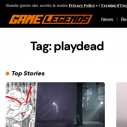
Usando questo sito, accetto le nostre
Privacy Policy
e i
Termini d'Uso
News
Re
Tag:
playdead
Top Stories