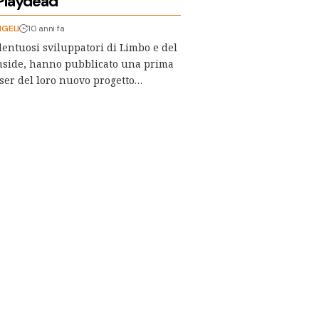
 Playdead
NGELI
10 anni fa
alentuosi sviluppatori di Limbo e del
nside, hanno pubblicato una prima
ser del loro nuovo progetto…