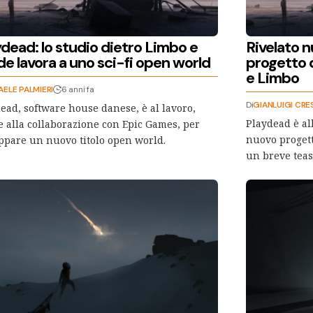
dead: lo studio dietro Limbo e
Rivelato n
de lavora a uno sci-fi open world
progetto d
e Limbo
AELE PALMIERI
6 anni fa
Di
GIANLUIGI CRE
ead, software house danese, è al lavoro,
Playdead è all
e alla collaborazione con Epic Games, per
nuovo progett
ppare un nuovo titolo open world.
un breve tea