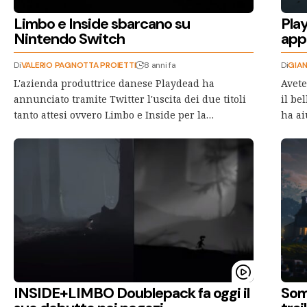
Limbo e Inside sbarcano su
Play
Nintendo Switch
app
Di
VALERIO PAGNOTTA PROIETTI
8 anni fa
Di
GIAN
L'azienda produttrice danese Playdead ha
Avete
annunciato tramite Twitter l'uscita dei due titoli
il be
tanto attesi ovvero Limbo e Inside per la…
ha ai
INSIDE+LIMBO Doublepack fa oggi il
Some