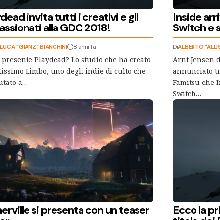
dead invita tutti i creativi e gli
Inside ar
assionati alla GDC 2018!
Switch e 
LUCA "GIANZ" BIANCHINI
8 anni fa
Di
ALBERTO "ALLI
 presente Playdead? Lo studio che ha creato
Arnt Jensen 
llissimo Limbo, uno degli indie di culto che
annunciato tr
utato a…
Famitsu che I
Switch…
rville si presenta con un teaser
Ecco la p