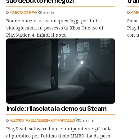
suo debutto nei negozi
trai
Di
MARCO CRIPPA
9 anni fa
Di
MAR
Buone notizie arrivano quest'oggi per tutti i
Somer
videogiocatori in possesso di Xbox One e/o di
Playd
PlayStation 4. Infatti il noto…
con u
Inside: rilasciata la demo su Steam
Di
ALESSIO "AXELJAEGER-XIII" RAFFAELLI
10 anni fa
PlayDead, software house indipendente già nota
al pubblico per l'ottimo titolo LIMBO, ha da poco