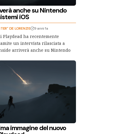
riverà anche su Nintendo
sistemi iOS
STER" DE LORENZIS
9 anni fa
di Playdead ha recentemente
amite un intervista rilasciata a
nside arriverà anche su Nintendo
rima immagine del nuovo