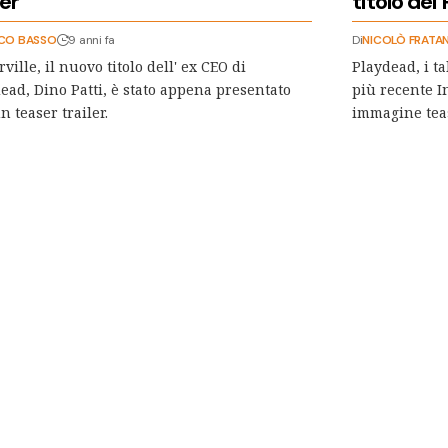
ler
titolo dei
CO BASSO
9 anni fa
Di
NICOLÒ FRATA
ville, il nuovo titolo dell' ex CEO di
Playdead, i t
ead, Dino Patti, è stato appena presentato
più recente I
n teaser trailer.
immagine tea