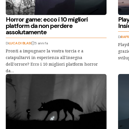
Horror game: ecco i 10 migliori
Play
platform da non perdere
Insi
assolutamente
Di
RAFF
Di
LUCA DI BLASI
5 anni fa
Playd
Pronti a impugnare la vostra torcia e a
grazi
catapultarvi in esperienza all'insegna
svilu
dell'orrore? Ecco i 10 migliori platform horror
da…