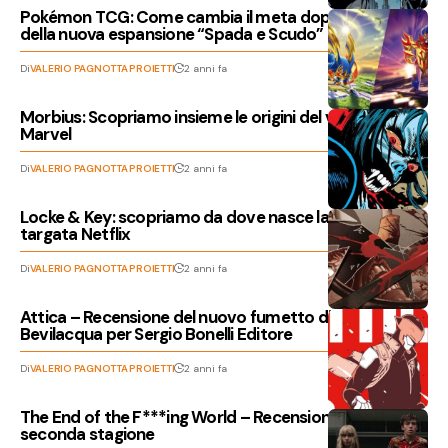
Pokémon TCG: Come cambia il meta dopo l’uscita
della nuova espansione “Spada e Scudo”
Di
VALERIO PAGNOTTA PROIETTI
2 anni fa
Morbius: Scopriamo insieme le origini del villain di casa
Marvel
Di
VALERIO PAGNOTTA PROIETTI
2 anni fa
Locke & Key: scopriamo da dove nasce la nuova serie
targata Netflix
Di
VALERIO PAGNOTTA PROIETTI
2 anni fa
Attica – Recensione del nuovo fumetto di Giacomo
Bevilacqua per Sergio Bonelli Editore
Di
VALERIO PAGNOTTA PROIETTI
2 anni fa
The End of the F***ing World – Recensione della
seconda stagione