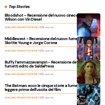
Top Stories
Bloodshot – Recensione del nuovo cinecomic di Dave
Wilson con Vin Diesel
Di
VALERIO PAGNOTTA PROIETTI
6 anni fa
Middlewest – Recensione del nuovo fumetto di
Skottie Young e Jorge Corona
Di
VALERIO PAGNOTTA PROIETTI
2 anni fa
Buffy l’ammazzavampiri – Recensione del reboot a
fumetti edito da SaldaPress
Di
VALERIO PAGNOTTA PROIETTI
2 anni fa
The Batman: ecco le cinque storie a fumetti da
leggere prima dell’uscita del film
Di
VALERIO PAGNOTTA PROIETTI
2 anni fa