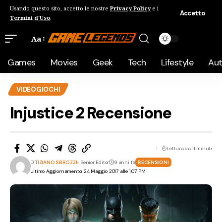
Usando questo sito, accetto le nostre
Privacy Policy
e i
Accetto
Termini d'Uso
.
Aa
Games
Movies
Geek
Tech
Lifestyle
Au
VIDEOGIOCHI
Injustice 2 Recensione
Lettura da 11 minuti
Di
TIZIANO SBROZZI
- Senior Editor
9 anni fa
RECENSIONI
Ultimo Aggiornamento: 24 Maggio 2017 alle 1:07 PM