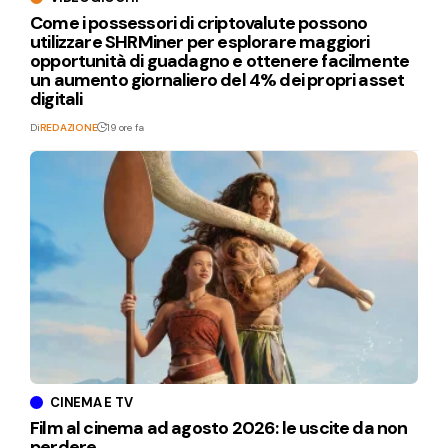
Come i possessori di criptovalute possono
utilizzare SHRMiner per esplorare maggiori
opportunità di guadagno e ottenere facilmente
un aumento giornaliero del 4% dei propri asset
digitali
Di
REDAZIONE
19 ore fa
CINEMA E TV
Film al cinema ad agosto 2026: le uscite da non
perdere