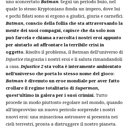
uno sconcertato
Batman
. Seguì un periodo buio, nel
quale lo stesso Kryptoniano fonda un impero, dove lui
e pochi fidati sono si ergono a giudici, giuria e carnefici.
Batman
, conscio della follia che sta attraversando la
mente dei suoi compagni, capisce che da solo non
può farcela e chiama a raccolta i nostri eroi appunto
per aiutarlo ad affrontare la terribile crisi in
oggetto.
Risolto il problema, il Batman dell’universo di
Injustice
ringrazia i nostri eroi e li saluta rimandandoli
a casa.
Injustice 2
sta volta è interamente ambientato
nell’universo che porta lo stesso nome del gioco:
Batman
è divenuto un eroe mondiale per aver fatto
crollare il regime totalitario di
Superman
,
quest’ultimo in galera per i suoi crimini.
Tutto
procede in modo piuttosto regolare nel mondo, quando
all’improvviso un nuovo pericolo sorprende i nostri
nuovi eroi: una minacciosa astronave si presenta nei
cieli terrestri, pronta a distruggere il nostro pianeta.