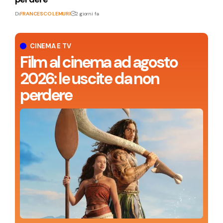
Di
FRANCESCO LEMURI
2 giorni fa
CINEMA E TV
Film al cinema ad agosto
2026: le uscite da non
perdere