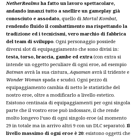
NetherRealms
ha fatto un lavoro spettacolare,
andando innanzi tutto a snellire un gameplay già
conosciuto e assodato
, quello di
Mortal Kombat,
rendendo fluido il combattimento ma rispettando la
tradizione ed i tecnicismi, vero marchio di fabbrica
del team di sviluppo
. Ogni personaggio possiede
diversi slot di equipaggiamento che sono divisi in:
testa, torso, braccia, gambe ed extra
(con extra si
intende un oggetto peculiare di ogni eroe, ad esempio
Batman
avrà la sua cintura,
Aquaman
avrà il tridente e
Wonder Woman
spada e scudo). Ogni pezzo di
equipaggiamento cambia di netto le statistiche del
nostro eroe, oltre a modificarlo a livello estetico.
Esistono centinaia di equipaggiamenti per ogni singola
parte che il vostro eroe può indossare, il che rende
molto longevo l’uso di ogni singolo eroe (al momento
29 in totale ma in arrivo altri 9 con un DLC separato).
Il
livello massimo di ogni eroe è 20
: esistono oggetti che