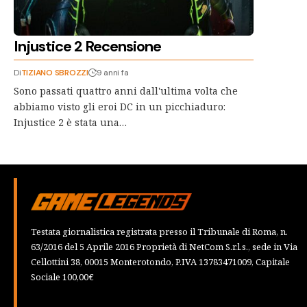
Injustice 2 Recensione
Di
TIZIANO SBROZZI
9 anni fa
Sono passati quattro anni dall'ultima volta che
abbiamo visto gli eroi DC in un picchiaduro:
Injustice 2 è stata una…
Testata giornalistica registrata presso il Tribunale di Roma, n.
63/2016 del 5 Aprile 2016 Proprietà di NetCom S.r.l.s., sede in Via
Cellottini 38, 00015 Monterotondo, P.IVA 13783471009, Capitale
Sociale 100,00€