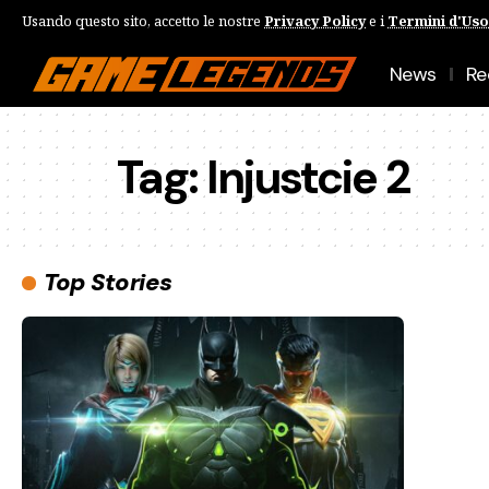
Usando questo sito, accetto le nostre
Privacy Policy
e i
Termini d'Uso
News
Re
Tag:
Injustcie 2
Top Stories