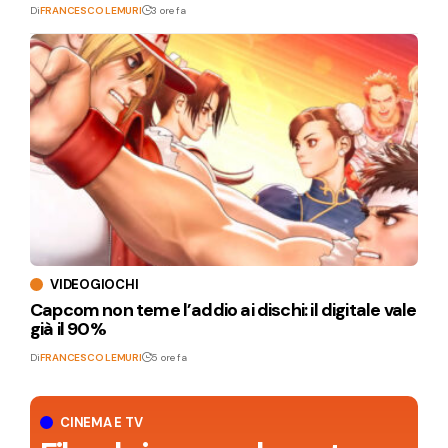
Di
FRANCESCO LEMURI
3 ore fa
VIDEOGIOCHI
Capcom non teme l’addio ai dischi: il digitale vale
già il 90%
Di
FRANCESCO LEMURI
5 ore fa
CINEMA E TV