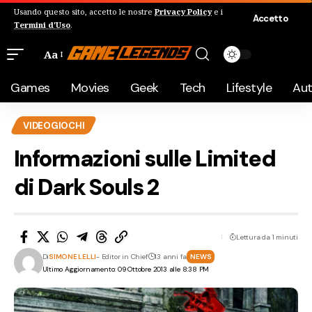
Usando questo sito, accetto le nostre
Privacy Policy
e i
Accetto
Termini d'Uso
.
Aa
Games
Movies
Geek
Tech
Lifestyle
Au
VIDEOGIOCHI
Informazioni sulle Limited
di Dark Souls 2
Lettura da 1 minuti
Di
SIMONE LELLI
- Editor in Chief
13 anni fa
NEWS
Ultimo Aggiornamento: 09 Ottobre 2013 alle 8:38 PM