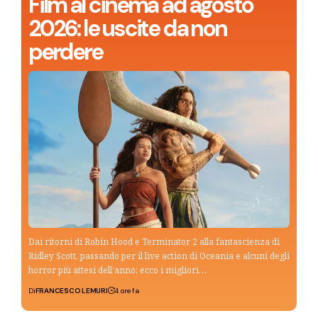
Film al cinema ad agosto
2026: le uscite da non
perdere
Dai ritorni di Robin Hood e Terminator 2 alla fantascienza di
Ridley Scott, passando per il live action di Oceania e alcuni degli
horror più attesi dell’anno: ecco i migliori…
Di
FRANCESCO LEMURI
4 ore fa