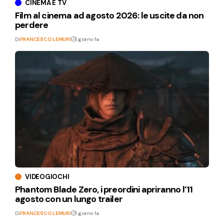
CINEMA E TV
Film al cinema ad agosto 2026: le uscite da non
perdere
Di
FRANCESCO LEMURI
1 giorno fa
VIDEOGIOCHI
Phantom Blade Zero, i preordini apriranno l’11
agosto con un lungo trailer
Di
FRANCESCO LEMURI
1 giorno fa