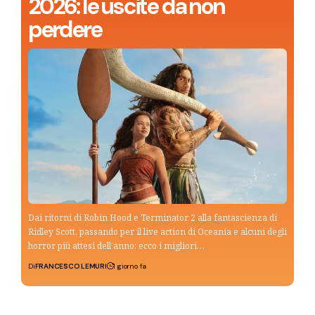
2026: le uscite da non
perdere
Dai ritorni di Robin Hood e Terminator 2 alla fantascienza di
Ridley Scott, passando per il live action di Oceania e alcuni degli
horror più attesi dell’anno: ecco i migliori…
Di
FRANCESCO LEMURI
1 giorno fa