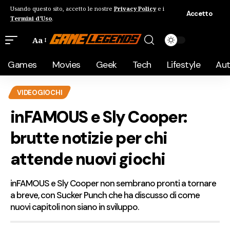
Usando questo sito, accetto le nostre
Privacy Policy
e i
Accetto
Termini d'Uso
.
Aa
Games
Movies
Geek
Tech
Lifestyle
Au
VIDEOGIOCHI
inFAMOUS e Sly Cooper:
brutte notizie per chi
attende nuovi giochi
inFAMOUS e Sly Cooper non sembrano pronti a tornare
a breve, con Sucker Punch che ha discusso di come
nuovi capitoli non siano in sviluppo.