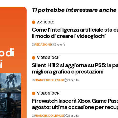
Ti potrebbe interessare anche
ARTICOLO
Come l’intelligenza artificiale sta
il modo di creare i videogiochi
Di
REDAZIONE
2 ore fa
 di
VIDEOGIOCHI
i
Silent Hill 2 si aggiorna su PS5: la p
migliora grafica e prestazioni
Di
FRANCESCO LEMURI
21 ore fa
VIDEOGIOCHI
Firewatch lascerà Xbox Game Pass 
agosto: ultima occasione per recu
Di
FRANCESCO LEMURI
21 ore fa