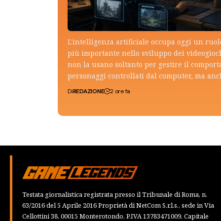
L'intelligenza artificiale occupa oggi un ruo
più importante nello sviluppo dei videogioch
non la usano soltanto per gestire il compor
personaggi controllati dal computer, ma an
Di
REDAZIONE
2 ore fa
Testata giornalistica registrata presso il Tribunale di Roma, n.
63/2016 del 5 Aprile 2016 Proprietà di NetCom S.r.l.s., sede in Via
Cellottini 38, 00015 Monterotondo, P.IVA 13783471009, Capitale