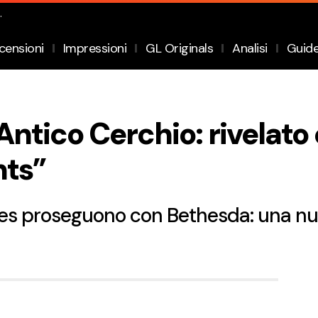
.
censioni
Impressioni
GL Originals
Analisi
Guid
Antico Cerchio: rivelato 
nts”
nes proseguono con Bethesda: una nuo