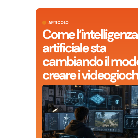
ARTICOLO
Come l’intelligenza
artificiale sta
cambiando il modo
creare i videogioch