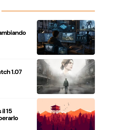
 cambiando
atch 1.07
il 15
perarlo