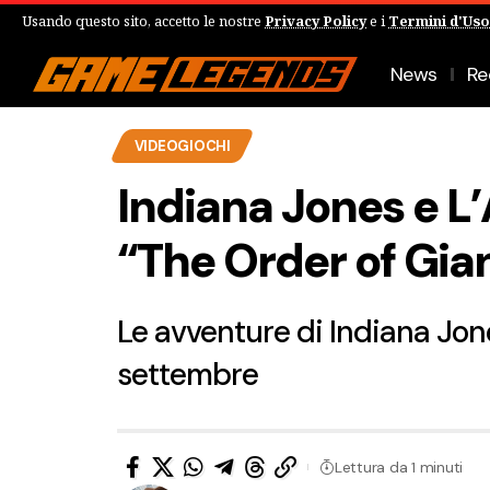
Usando questo sito, accetto le nostre
Privacy Policy
e i
Termini d'Uso
News
Re
VIDEOGIOCHI
Indiana Jones e L’
“The Order of Gia
Le avventure di Indiana Jo
settembre
Lettura da 1 minuti