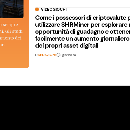
VIDEOGIOCHI
Come i possessori di criptovalute
utilizzare SHRMiner per esplorare
lo sempre
opportunità di guadagno e ottene
i. Gli studi
facilmente un aumento giornaliero
tamento dei
dei propri asset digitali
che…
Di
REDAZIONE
1 giorno fa