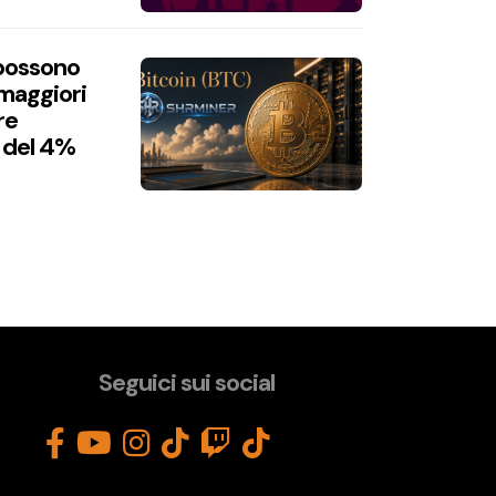
 possono
 maggiori
re
 del 4%
Seguici sui social