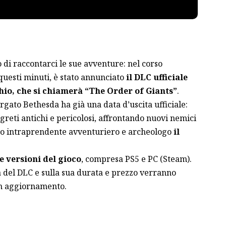
 di raccontarci le sue avventure: nel corso
uesti minuti, è stato annunciato
il DLC ufficiale
chio, che si chiamerà “The Order of Giants”
.
rgato Bethesda ha già una data d’uscita ufficiale:
eti antichi e pericolosi, affrontando nuovi nemici
tro intraprendente avventuriero e archeologo
il
le versioni del gioco
, compresa PS5 e PC (Steam).
a del DLC e sulla sua durata e prezzo verranno
in aggiornamento.