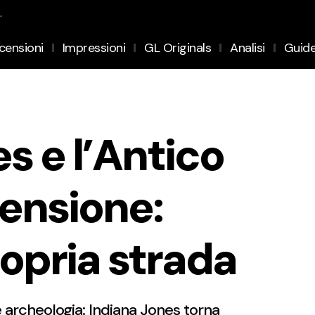
.
censioni
Impressioni
GL Originals
Analisi
Guid
s e l’Antico
ensione:
ropria strada
e archeologia: Indiana Jones torna