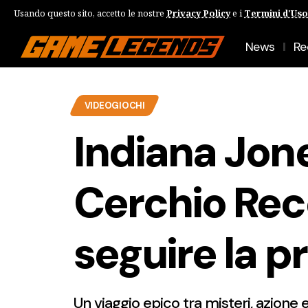
Usando questo sito, accetto le nostre
Privacy Policy
e i
Termini d'Uso
News
Re
VIDEOGIOCHI
Indiana Jone
Cerchio Rec
seguire la p
Un viaggio epico tra misteri, azione 