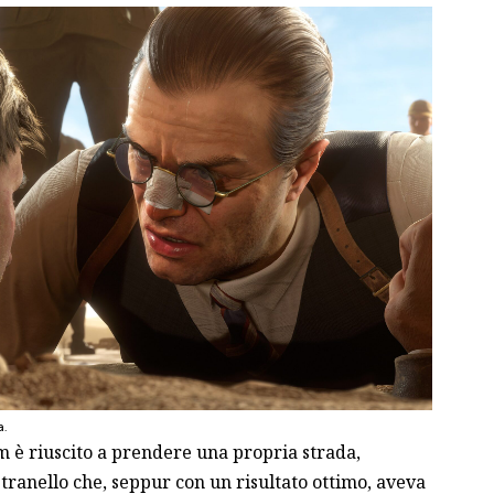
.
eam è riuscito a prendere una propria strada,
ranello che, seppur con un risultato ottimo, aveva