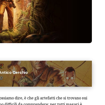
'Antico Cerchio
ssiamo dire, è che gli artefatti che si trovano sui
o difficili da comprendere: per tutti magari è