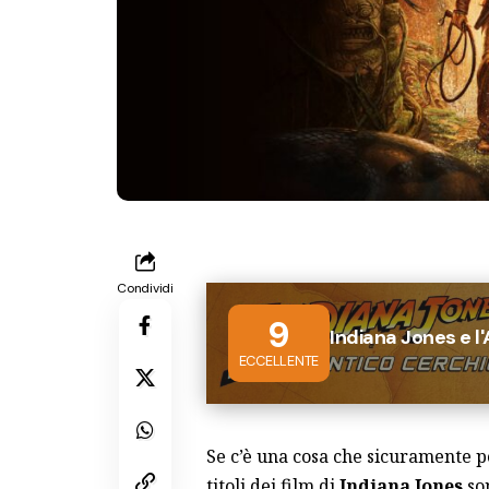
Condividi
9
Indiana Jones e l
ECCELLENTE
Se c’è una cosa che sicuramente po
titoli dei film di
Indiana Jones
son