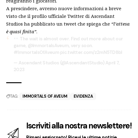
reagiranno i giocatori.
A prescindere, avremo nuove informazioni a breve
visto che il profilo ufficiale Twitter di Ascendant
Studios ha pubblicato un tweet che spiega che
“l’attesa
è quasi finita”
.
The wait is almost over. Find out more about our
game,
@ImmortalsAveum
, very soon.
#ImmortalsOfAveum
pic.twitter.com/z2mN5TD8bl
— Ascendant Studios (@AscendantStudio)
April 7,
2023
TAG:
IMMORTALS OF AVEUM
EVIDENZA
Iscriviti alla nostra newslettere!
Rimani aggiornato! Ricevi le ultime notizie