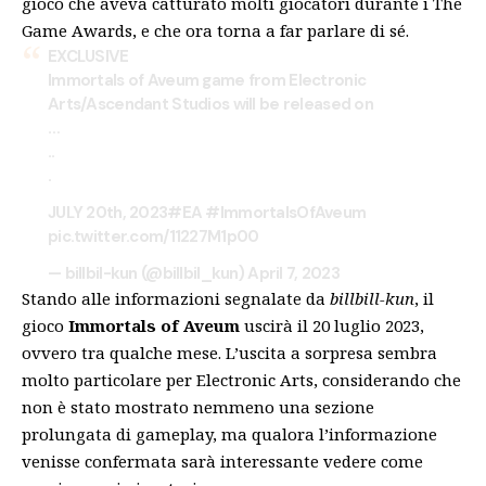
gioco che aveva catturato molti giocatori durante i The
Game Awards, e che ora torna a far parlare di sé.
EXCLUSIVE
Immortals of Aveum game from Electronic
Arts/Ascendant Studios will be released on
…
..
.
JULY 20th, 2023
#EA
#ImmortalsOfAveum
pic.twitter.com/11227M1p00
— billbil-kun (@billbil_kun)
April 7, 2023
Stando alle informazioni segnalate da
billbill-kun
, il
gioco
Immortals of Aveum
uscirà il 20 luglio 2023,
ovvero tra qualche mese. L’uscita a sorpresa sembra
molto particolare per Electronic Arts, considerando che
non è stato mostrato nemmeno una sezione
prolungata di gameplay, ma qualora l’informazione
venisse confermata sarà interessante vedere come