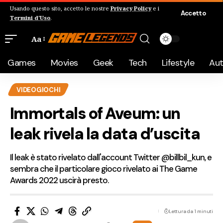
Usando questo sito, accetto le nostre
Privacy Policy
e i
Accetto
Termini d'Uso
.
Aa
Games
Movies
Geek
Tech
Lifestyle
Au
VIDEOGIOCHI
Immortals of Aveum: un
leak rivela la data d’uscita
Il leak è stato rivelato dall'account Twitter @billbil_kun, e
sembra che il particolare gioco rivelato ai The Game
Awards 2022 uscirà presto.
Lettura da 1 minuti