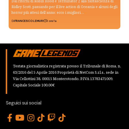
Dai ritorni di Robin Hood e Terminator 2 alla fantascienza di
Ridley Scott, passando per il live action di Oceania e alcuni degli
horror più attesi dell’anno: ecco i migliori…
Di
FRANCESCO LEMURI
3 ore fa
Testata giornalistica registrata presso il Tribunale di Roma, n.
63/2016 del 5 Aprile 2016 Proprietà di NetCom S.r.l.s., sede in
Via Cellottini 38, 00015 Monterotondo, P.IVA 13783471009,
Capitale Sociale 100,00€
Seguici sui social