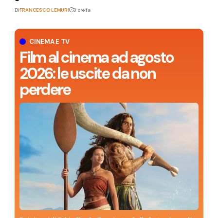
Di
FRANCESCO LEMURI
3 ore fa
CINEMA E TV
Film al cinema ad agosto
2026: le uscite da non
perdere