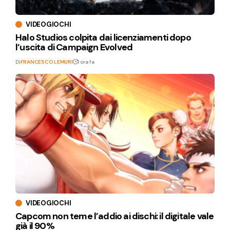
VIDEOGIOCHI
Halo Studios colpita dai licenziamenti dopo
l’uscita di Campaign Evolved
Di
FRANCESCO LEMURI
1 ora fa
VIDEOGIOCHI
Capcom non teme l’addio ai dischi: il digitale vale
già il 90%