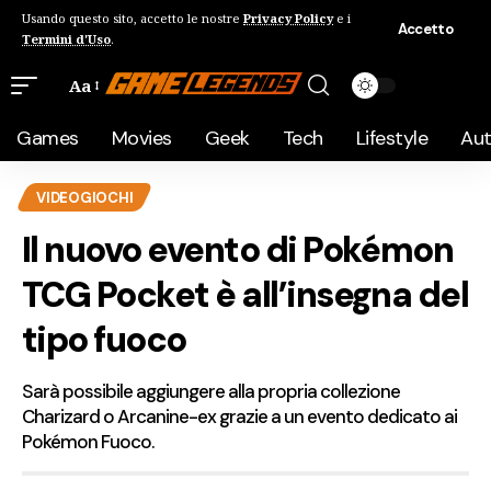
Usando questo sito, accetto le nostre
Privacy Policy
e i
Accetto
Termini d'Uso
.
Aa
Games
Movies
Geek
Tech
Lifestyle
Au
VIDEOGIOCHI
Il nuovo evento di Pokémon
TCG Pocket è all’insegna del
tipo fuoco
Sarà possibile aggiungere alla propria collezione
Charizard o Arcanine-ex grazie a un evento dedicato ai
Pokémon Fuoco.