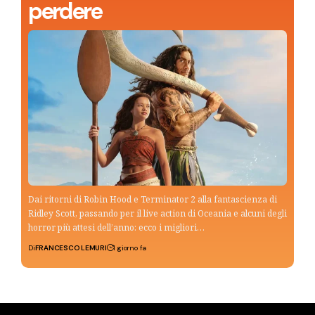
perdere
Dai ritorni di Robin Hood e Terminator 2 alla fantascienza di
Ridley Scott, passando per il live action di Oceania e alcuni degli
horror più attesi dell’anno: ecco i migliori…
Di
FRANCESCO LEMURI
1 giorno fa