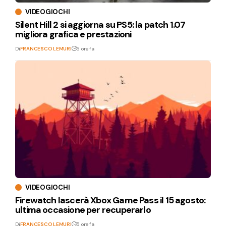
VIDEOGIOCHI
Silent Hill 2 si aggiorna su PS5: la patch 1.07
migliora grafica e prestazioni
Di
FRANCESCO LEMURI
5 ore fa
VIDEOGIOCHI
Firewatch lascerà Xbox Game Pass il 15 agosto:
ultima occasione per recuperarlo
Di
FRANCESCO LEMURI
5 ore fa