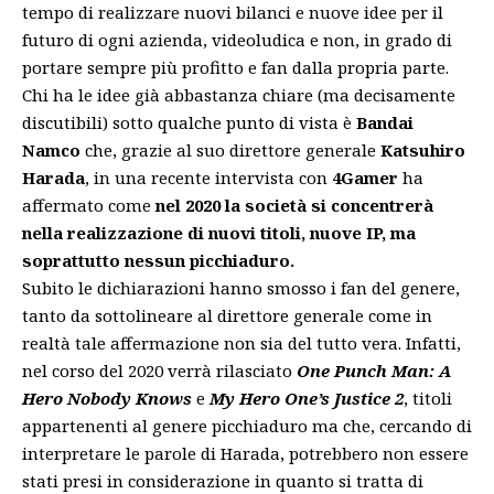
tempo di realizzare nuovi bilanci e nuove idee per il
futuro di ogni azienda, videoludica e non, in grado di
portare sempre più profitto e fan dalla propria parte.
Chi ha le idee già abbastanza chiare (ma decisamente
discutibili) sotto qualche punto di vista è
Bandai
Namco
che, grazie al suo direttore generale
Katsuhiro
Harada
, in una recente intervista con
4Gamer
ha
affermato come
nel 2020 la società si concentrerà
nella realizzazione di nuovi titoli, nuove IP, ma
soprattutto nessun picchiaduro.
Subito le dichiarazioni hanno smosso i fan del genere,
tanto da sottolineare al direttore generale come in
realtà tale affermazione non sia del tutto vera. Infatti,
nel corso del 2020 verrà rilasciato
One Punch Man: A
Hero Nobody Knows
e
My Hero One’s Justice 2
, titoli
appartenenti al genere picchiaduro ma che, cercando di
interpretare le parole di Harada, potrebbero non essere
stati presi in considerazione in quanto si tratta di