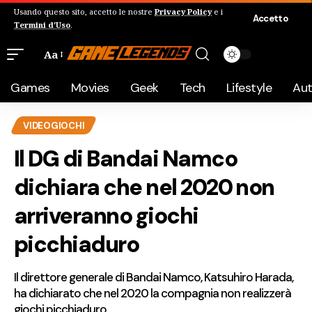
Usando questo sito, accetto le nostre
Privacy Policy
e i
Accetto
Termini d'Uso
.
Aa
Games
Movies
Geek
Tech
Lifestyle
Au
VIDEOGIOCHI
Il DG di Bandai Namco
dichiara che nel 2020 non
arriveranno giochi
picchiaduro
Il direttore generale di Bandai Namco, Katsuhiro Harada,
ha dichiarato che nel 2020 la compagnia non realizzerà
giochi picchiaduro.