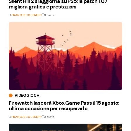
Silent Hill 2 si aggiorna su PS5: la patch 1.07
migliora grafica e prestazioni
Di
FRANCESCO LEMURI
3 ore fa
VIDEOGIOCHI
Firewatch lascerà Xbox Game Pass il 15 agosto:
ultima occasione per recuperarlo
Di
FRANCESCO LEMURI
3 ore fa