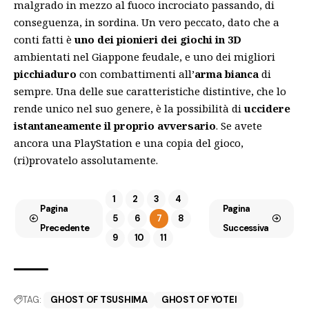
malgrado in mezzo al fuoco incrociato passando, di
conseguenza, in sordina. Un vero peccato, dato che a
conti fatti è
uno dei pionieri dei giochi in 3D
ambientati nel Giappone feudale, e
uno dei migliori
picchiaduro
con combattimenti all’
arma bianca
di
sempre. Una delle sue caratteristiche distintive, che lo
rende unico nel suo genere, è la possibilità di
uccidere
istantaneamente il proprio avversario
. Se avete
ancora una PlayStation e una copia del gioco,
(ri)provatelo assolutamente.
1
2
3
4
Pagina
Pagina
5
6
7
8
Precedente
Successiva
9
10
11
TAG:
GHOST OF TSUSHIMA
GHOST OF YOTEI