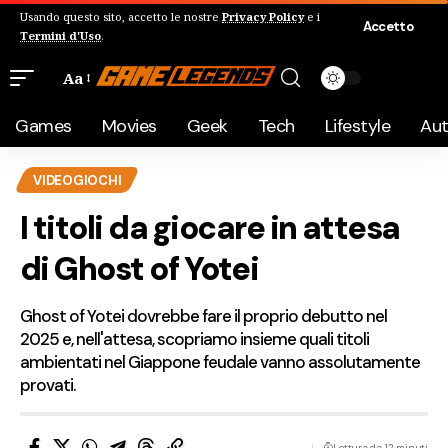
Usando questo sito, accetto le nostre
Privacy Policy
e i
Accetto
Termini d'Uso
.
Aa
Games
Movies
Geek
Tech
Lifestyle
Au
VIDEOGIOCHI
I titoli da giocare in attesa
di Ghost of Yotei
Ghost of Yotei dovrebbe fare il proprio debutto nel
2025 e, nell'attesa, scopriamo insieme quali titoli
ambientati nel Giappone feudale vanno assolutamente
provati.
Lettura da 12 minuti