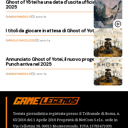
Ghost of Yōtei ha una data d’uscita ufficiale: arriva nel
2025
Di
SARA PANDOLFI
1 anno fa
I titoli da giocare in attesa di Ghost of Yotei
Di
PAOLO SACCUZZO
2 anni fa
Annunciato Ghost of Yotei, il nuovo progetto di Sucker
Punch arriva nel 2025
Di
SARA PANDOLFI
2 anni fa
Testata giornalistica registrata presso il Tribunale di Roma, n.
63/2016 del 5 Aprile 2016 Proprietà di NetCom S.r.l.s., sede in
Via Cellottini 38, 00015 Monterotondo, P.IVA 13783471009,