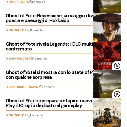
Di
ERIKA PEZZATO
10 mesi fa
Ghost of Yotei Recensione, un viaggio di vendetta tra
poesia e paesaggi di Hokkaido
Di
SIMONE LELLI
11 mesi fa
Ghost of Yotei rivela Legends: il DLC multiplayer è
confermato
Di
SARA PANDOLFI
12 mesi fa
Ghost of Yōtei si mostra con lo State of Play Dedicato,
con qualche sorpresa
Di
GIANLUIGI CRESCENZI
1 anno fa
Ghost of Yōtei si prepara a stupire: nuovo State of
Play il 10 luglio dedicato al gameplay
Di
SIMONE LELLI
1 anno fa