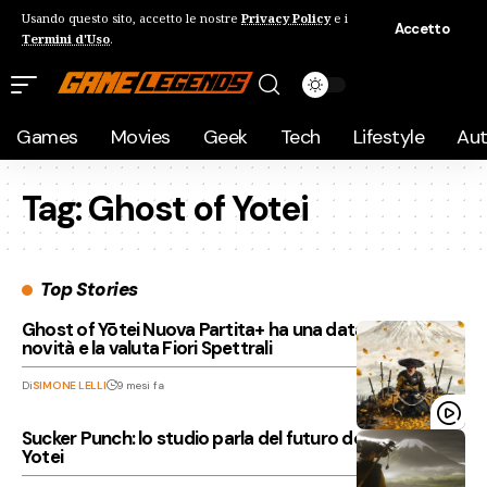
Usando questo sito, accetto le nostre
Privacy Policy
e i
Accetto
Termini d'Uso
.
Games
Movies
Geek
Tech
Lifestyle
Au
Tag:
Ghost of Yotei
Top Stories
Ghost of Yōtei Nuova Partita+ ha una data: tutte le
novità e la valuta Fiori Spettrali
Di
SIMONE LELLI
9 mesi fa
Sucker Punch: lo studio parla del futuro dopo Ghost of
Yotei