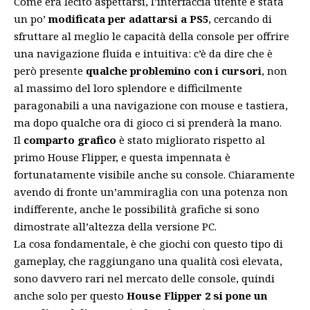
Come era lecito aspettarsi, l’interfaccia utente è stata
un po’
modificata per adattarsi a PS5
, cercando di
sfruttare al meglio le capacità della console per offrire
una navigazione fluida e intuitiva: c’è da dire che è
però presente
qualche problemino con i cursori
, non
al massimo del loro splendore e difficilmente
paragonabili a una navigazione con mouse e tastiera,
ma dopo qualche ora di gioco ci si prenderà la mano.
Il
comparto grafico
è stato migliorato rispetto al
primo House Flipper, e questa impennata è
fortunatamente visibile anche su console. Chiaramente
avendo di fronte un’ammiraglia con una potenza non
indifferente, anche le possibilità grafiche si sono
dimostrate all’altezza della versione PC.
La cosa fondamentale, è che giochi con questo tipo di
gameplay, che raggiungano una qualità così elevata,
sono davvero rari nel mercato delle console, quindi
anche solo per questo
House Flipper 2 si pone un