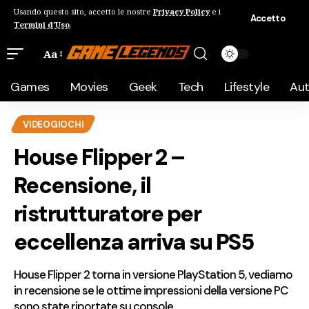
Usando questo sito, accetto le nostre
Privacy Policy
e i
Accetto
Termini d'Uso
.
Aa
Games
Movies
Geek
Tech
Lifestyle
Au
VIDEOGIOCHI
House Flipper 2 –
Recensione, il
ristrutturatore per
eccellenza arriva su PS5
House Flipper 2 torna in versione PlayStation 5, vediamo
in recensione se le ottime impressioni della versione PC
sono state riportate su console