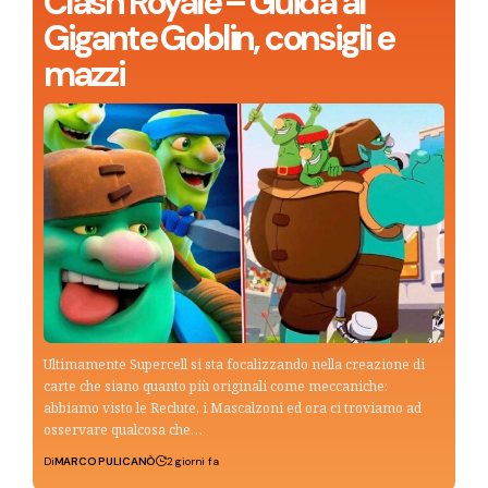
Clash Royale – Guida al
Gigante Goblin, consigli e
mazzi
Ultimamente Supercell si sta focalizzando nella creazione di
carte che siano quanto più originali come meccaniche:
abbiamo visto le Reclute, i Mascalzoni ed ora ci troviamo ad
osservare qualcosa che…
Di
MARCO PULICANÒ
2 giorni fa