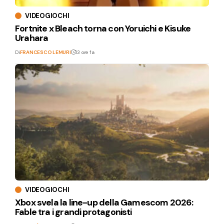
VIDEOGIOCHI
Fortnite x Bleach torna con Yoruichi e Kisuke
Urahara
Di
FRANCESCO LEMURI
13 ore fa
VIDEOGIOCHI
Xbox svela la line-up della Gamescom 2026:
Fable tra i grandi protagonisti