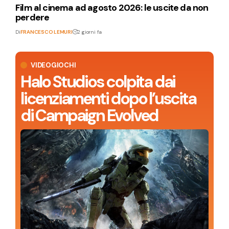
Film al cinema ad agosto 2026: le uscite da non
perdere
Di
FRANCESCO LEMURI
2 giorni fa
VIDEOGIOCHI
Halo Studios colpita dai
licenziamenti dopo l’uscita
di Campaign Evolved