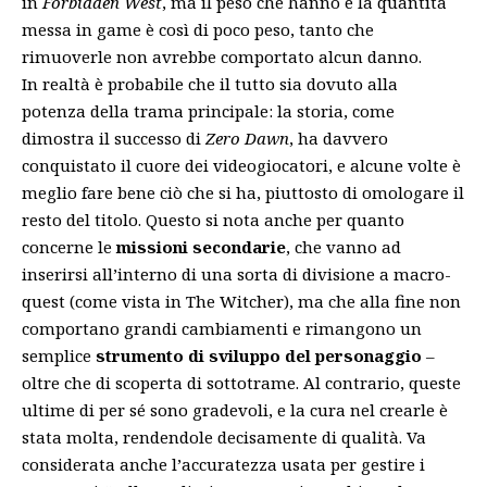
in
Forbidden West
, ma il peso che hanno e la quantità
messa in game è così di poco peso, tanto che
rimuoverle non avrebbe comportato alcun danno.
In realtà è probabile che il tutto sia dovuto alla
potenza della trama principale: la storia, come
dimostra il successo di
Zero Dawn
, ha davvero
conquistato il cuore dei videogiocatori, e alcune volte è
meglio fare bene ciò che si ha, piuttosto di omologare il
resto del titolo. Questo si nota anche per quanto
concerne le
missioni secondarie
, che vanno ad
inserirsi all’interno di una sorta di divisione a macro-
quest (come vista in
The Witcher
), ma che alla fine non
comportano grandi cambiamenti e rimangono un
semplice
strumento di sviluppo del personaggio
–
oltre che di scoperta di sottotrame. Al contrario, queste
ultime di per sé sono gradevoli, e la cura nel crearle è
stata molta, rendendole decisamente di qualità. Va
considerata anche l’accuratezza usata per gestire i