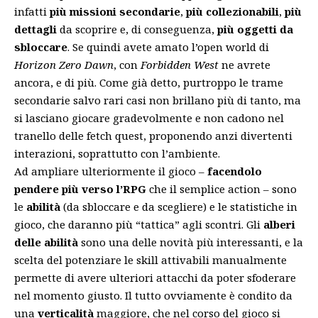
infatti
più missioni secondarie
,
più collezionabili
,
più
dettagli
da scoprire e, di conseguenza,
più oggetti da
sbloccare
. Se quindi avete amato l’open world di
Horizon Zero Dawn
, con
Forbidden West
ne avrete
ancora, e di più. Come già detto, purtroppo le trame
secondarie salvo rari casi non brillano più di tanto, ma
si lasciano giocare gradevolmente e non cadono nel
tranello delle fetch quest, proponendo anzi divertenti
interazioni, soprattutto con l’ambiente.
Ad ampliare ulteriormente il gioco –
facendolo
pendere più verso l’RPG
che il semplice action – sono
le
abilità
(da sbloccare e da scegliere) e le statistiche in
gioco, che daranno più “tattica” agli scontri. Gli
alberi
delle abilità
sono una delle novità più interessanti, e la
scelta del potenziare le skill attivabili manualmente
permette di avere ulteriori attacchi da poter sfoderare
nel momento giusto. Il tutto ovviamente è condito da
una
verticalità
maggiore, che nel corso del gioco si