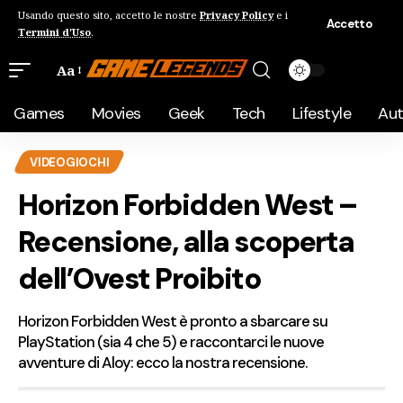
Usando questo sito, accetto le nostre
Privacy Policy
e i
Accetto
Termini d'Uso
.
Aa
Games
Movies
Geek
Tech
Lifestyle
Au
VIDEOGIOCHI
Horizon Forbidden West –
Recensione, alla scoperta
dell’Ovest Proibito
Horizon Forbidden West è pronto a sbarcare su
PlayStation (sia 4 che 5) e raccontarci le nuove
avventure di Aloy: ecco la nostra recensione.