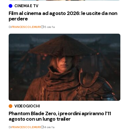
CINEMA E TV
Film al cinema ad agosto 2026: le uscite da non
perdere
Di
FRANCESCO LEMURI
15 ore fa
VIDEOGIOCHI
Phantom Blade Zero, i preordini apriranno l’11
agosto con un lungo trailer
Di
FRANCESCO LEMURI
14 ore fa