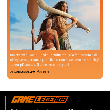
Dai ritorni di Robin Hood e Terminator 2 alla fantascienza di
Ridley Scott, passando per il live action di Oceania e alcuni degli
horror più attesi dell’anno: ecco i migliori…
Di
FRANCESCO LEMURI
15 ore fa