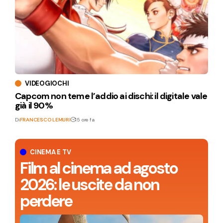
VIDEOGIOCHI
Capcom non teme l’addio ai dischi: il digitale vale
già il 90%
Di
FRANCESCO LEMURI
15 ore fa
CINEMA E TV
Film al cinema ad agosto
2026: le uscite da non
perdere