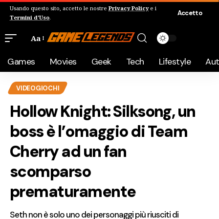
Usando questo sito, accetto le nostre
Privacy Policy
e i
Accetto
Termini d'Uso
.
Aa
Games
Movies
Geek
Tech
Lifestyle
Au
VIDEOGIOCHI
Hollow Knight: Silksong, un
boss è l’omaggio di Team
Cherry ad un fan
scomparso
prematuramente
Seth non è solo uno dei personaggi più riusciti di