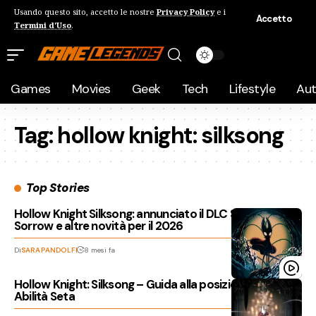
Usando questo sito, accetto le nostre
Privacy Policy
e i
Accetto
Termini d'Uso
.
Games
Movies
Geek
Tech
Lifestyle
Au
Tag:
hollow knight: silksong
Top Stories
Hollow Knight Silksong: annunciato il DLC Sea of
Sorrow e altre novità per il 2026
Di
SARA PANDOLFI
8 mesi fa
Hollow Knight: Silksong – Guida alla posizione delle
Abilità Seta