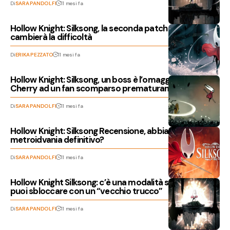
Di
SARA PANDOLFI
11 mesi fa
Hollow Knight: Silksong, la seconda patch non
cambierà la difficoltà
Di
ERIKA PEZZATO
11 mesi fa
Hollow Knight: Silksong, un boss è l’omaggio di Team
Cherry ad un fan scomparso prematuramente
Di
SARA PANDOLFI
11 mesi fa
Hollow Knight: Silksong Recensione, abbiamo il
metroidvania definitivo?
Di
SARA PANDOLFI
11 mesi fa
Hollow Knight Silksong: c’è una modalità segreta che
puoi sbloccare con un “vecchio trucco”
Di
SARA PANDOLFI
11 mesi fa