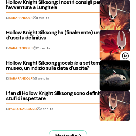
Hollow Knight Silksong: i nostri consigli per iniziare
l’avventura a Lungitela
Di
SARA PANDOLFI
11 mesi fa
Hollow Knight Silksong ha (finalmente) una data
d’uscita definitiva
Di
SARA PANDOLFI
12 mesi fa
Hollow Knight Silksong giocabile a settembre in un
museo, un indizio sulla data d’uscita?
Di
SARA PANDOLFI
1 anno fa
I fan di Hollow Knight Silksong sono definitivamente
stufi di aspettare
Di
PAOLO SACCUZZO
2 anni fa
Mostra di più