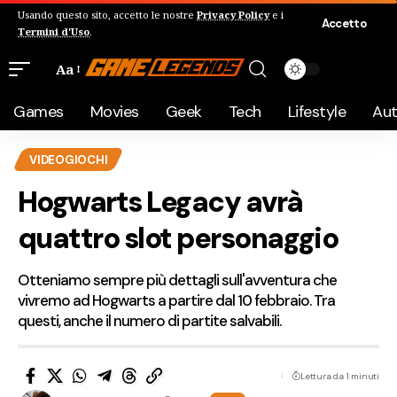
Usando questo sito, accetto le nostre
Privacy Policy
e i
Accetto
Termini d'Uso
.
Aa
Games
Movies
Geek
Tech
Lifestyle
Au
VIDEOGIOCHI
Hogwarts Legacy avrà
quattro slot personaggio
Otteniamo sempre più dettagli sull'avventura che
vivremo ad Hogwarts a partire dal 10 febbraio. Tra
questi, anche il numero di partite salvabili.
Lettura da 1 minuti