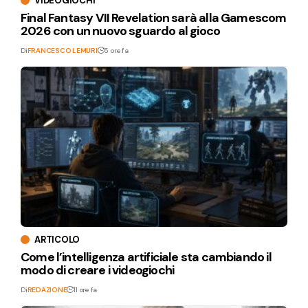
VIDEOGIOCHI
Final Fantasy VII Revelation sarà alla Gamescom
2026 con un nuovo sguardo al gioco
Di
FRANCESCO LEMURI
5 ore fa
ARTICOLO
Come l’intelligenza artificiale sta cambiando il
modo di creare i videogiochi
Di
REDAZIONE
11 ore fa