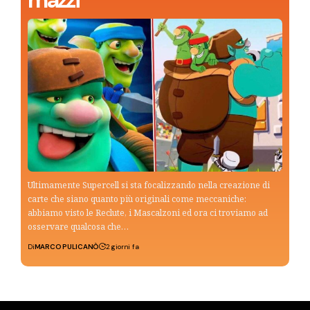
mazzi
Ultimamente Supercell si sta focalizzando nella creazione di
carte che siano quanto più originali come meccaniche:
abbiamo visto le Reclute, i Mascalzoni ed ora ci troviamo ad
osservare qualcosa che…
Di
MARCO PULICANÒ
2 giorni fa