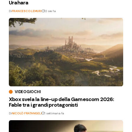
Urahara
Di
FRANCESCO LEMURI
12 ore fa
VIDEOGIOCHI
Xbox svela la line-up della Gamescom 2026:
Fable tra i grandi protagonisti
Di
NICOLÒ FRATANGELI
1 settimana fa