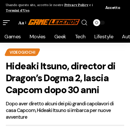
Usando questo sito, accetto le nostre
Privacy Policy
e i
Accetto
Termini d'Uso
.
Aa
Games
Movies
Geek
Tech
Lifestyle
Au
VIDEOGIOCHI
Hideaki Itsuno, director di
Dragon’s Dogma 2, lascia
Capcom dopo 30 anni
Dopo aver diretto alcuni dei più grandi capolavori di
casa Capcom, Hideaki Itsuno si imbarca per nuove
avventure