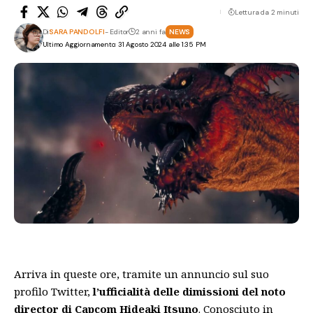
Lettura da 2 minuti
Di
SARA PANDOLFI
- Editor
2 anni fa
NEWS
Ultimo Aggiornamento: 31 Agosto 2024 alle 1:35 PM
Arriva in queste ore, tramite un annuncio sul suo
profilo Twitter,
l’ufficialità delle dimissioni del noto
director di Capcom Hideaki Itsuno
. Conosciuto in