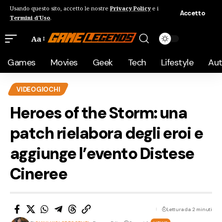
Usando questo sito, accetto le nostre
Privacy Policy
e i
Accetto
Termini d'Uso
.
Aa
Games
Movies
Geek
Tech
Lifestyle
Au
VIDEOGIOCHI
Heroes of the Storm: una
patch rielabora degli eroi e
aggiunge l’evento Distese
Cineree
Lettura da 2 minuti