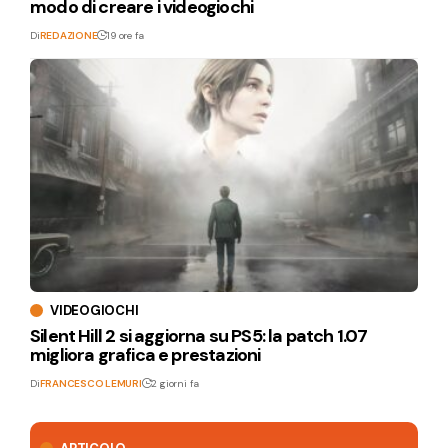
modo di creare i videogiochi
Di
REDAZIONE
19 ore fa
VIDEOGIOCHI
Silent Hill 2 si aggiorna su PS5: la patch 1.07
migliora grafica e prestazioni
Di
FRANCESCO LEMURI
2 giorni fa