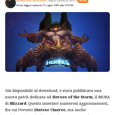
Di
GIANLUIGI CRESCENZI
- Deputy Editor
8 anni fa
NEWS
Ultimo Aggiornamento: 11 Luglio 2018 alle 1:39 PM
Già disponibile al download, è stata pubblicata una
nuova patch dedicata ad
Heroes of the Storm
, il MOBA
di
Blizzard
. Questa inserisce numerosi aggiornamenti,
fra cui l’evento
Distese Cineree
, ma anche