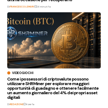
Di
FRANCESCO LEMURI
24 minuti fa
VIDEOGIOCHI
Come i possessori di criptovalute possono
utilizzare SHRMiner per esplorare maggiori
opportunità di guadagno e ottenere facilmente
un aumento giornaliero del 4% dei propri asset
digitali
Di
REDAZIONE
4 ore fa