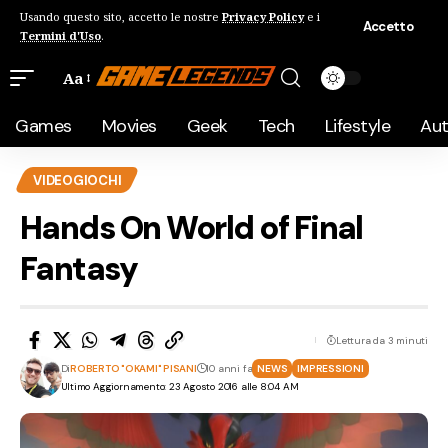
Usando questo sito, accetto le nostre
Privacy Policy
e i
Accetto
Termini d'Uso
.
Aa
Games
Movies
Geek
Tech
Lifestyle
Au
VIDEOGIOCHI
Hands On World of Final
Fantasy
Lettura da 3 minuti
Di
ROBERTO "OKAMI" PISANI
10 anni fa
NEWS
IMPRESSIONI
Ultimo Aggiornamento: 23 Agosto 2016 alle 8:04 AM