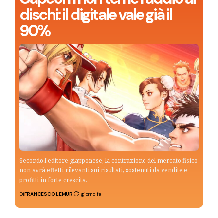
dischi: il digitale vale già il
90%
Secondo l’editore giapponese, la contrazione del mercato fisico
non avrà effetti rilevanti sui risultati, sostenuti da vendite e
profitti in forte crescita.
Di
FRANCESCO LEMURI
1 giorno fa