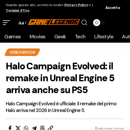
Usando questo sito, accetto le nostre
Privacy Policy
e i
Accetto
Termini d'Uso
.
Aa
Games
Movies
Geek
Tech
Lifestyle
Au
VIDEOGIOCHI
Halo Campaign Evolved: il
remake in Unreal Engine 5
arriva anche su PS5
Halo Campaign Evolved è ufficiale: il remake del primo
Halo arriva nel 2026 in Unreal Engine 5.
Lettura da 3 minuti