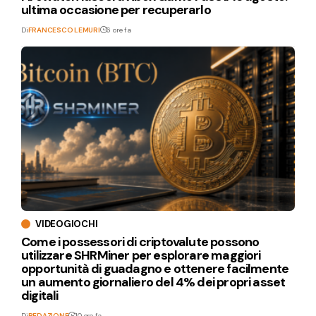
ultima occasione per recuperarlo
Di
FRANCESCO LEMURI
6 ore fa
VIDEOGIOCHI
Come i possessori di criptovalute possono
utilizzare SHRMiner per esplorare maggiori
opportunità di guadagno e ottenere facilmente
un aumento giornaliero del 4% dei propri asset
digitali
Di
REDAZIONE
10 ore fa