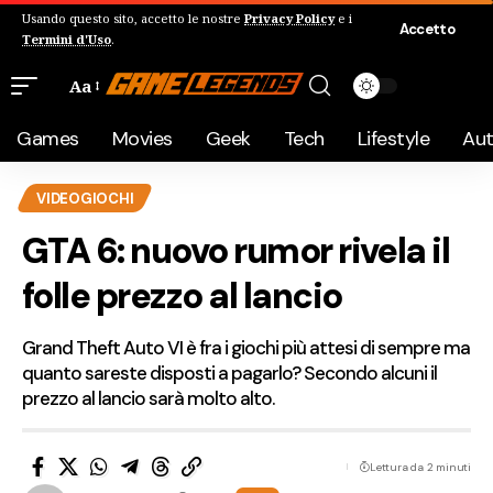
Usando questo sito, accetto le nostre
Privacy Policy
e i
Accetto
Termini d'Uso
.
Aa
Games
Movies
Geek
Tech
Lifestyle
Au
VIDEOGIOCHI
GTA 6: nuovo rumor rivela il
folle prezzo al lancio
Grand Theft Auto VI è fra i giochi più attesi di sempre ma
quanto sareste disposti a pagarlo? Secondo alcuni il
prezzo al lancio sarà molto alto.
Lettura da 2 minuti