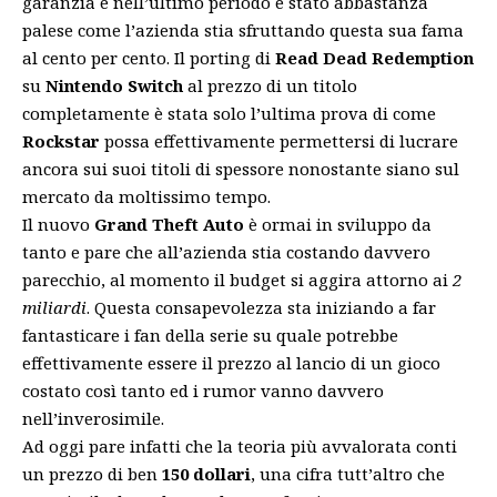
garanzia e nell’ultimo periodo è stato abbastanza
palese come l’azienda stia sfruttando questa sua fama
al cento per cento. Il porting di
Read Dead Redemption
su
Nintendo Switch
al prezzo di un titolo
completamente è stata solo l’ultima prova di come
Rockstar
possa effettivamente permettersi di lucrare
ancora sui suoi titoli di spessore nonostante siano sul
mercato da moltissimo tempo.
Il nuovo
Grand Theft Auto
è ormai in sviluppo da
tanto e pare che all’azienda stia costando davvero
parecchio, al momento il budget si aggira attorno ai
2
miliardi
. Questa consapevolezza sta iniziando a far
fantasticare i fan della serie su quale potrebbe
effettivamente essere il prezzo al lancio di un gioco
costato così tanto ed i rumor vanno davvero
nell’inverosimile.
Ad oggi pare infatti che la teoria più avvalorata conti
un prezzo di ben
150 dollari
, una cifra tutt’altro che