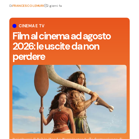
Di
FRANCESCO LEMURI
2 giorni fa
CINEMA E TV
Film al cinema ad agosto
2026: le uscite da non
perdere