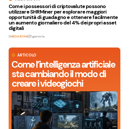
Come i possessori di criptovalute possono
utilizzare SHRMiner per esplorare maggiori
opportunità di guadagno e ottenere facilmente
un aumento giornaliero del 4% dei propri asset
digitali
Di
REDAZIONE
1 giorno fa
ARTICOLO
Come l’intelligenza artificiale
sta cambiando il modo di
creare i videogiochi