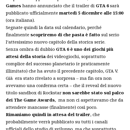
Games
hanno annunciato che il trailer di
GTA 6
sarà
pubblicato ufficialmente
martedì 5 dicembre alle 15:00
(ora italiana).
Segnate quindi la data sul calendario, perché
finalmente
scopriremo di che pasta è fatto
sul serio
l’attesissimo nuovo capitolo della storica serie.
Senza ombra di dubbio
GTA 6 è uno dei giochi più
attesi della storia
dei videogiochi, soprattutto
complice del successo planetario (e praticamente
illimitato) che ha avuto il precedente capitolo, GTA V.
Già era stato rivelato a sorpresa – ma fin ora non
avevamo una conferma certa – che il reveal del nuovo
titolo sandbox di Rockstar
non sarebbe stato sul palco
dei The Game Awards
, ma non ci aspettavamo che da
attendere mancasse (finalmente) così poco.
Rimaniamo quindi in attesa del trailer
, che
probabilmente verrà pubblicato su tutti i canali
ufficiali dello studio di sviluppo, ma che soprattutto