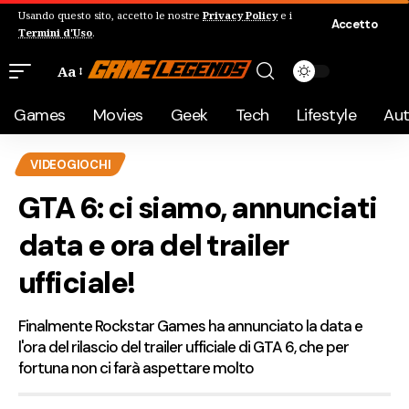
Usando questo sito, accetto le nostre
Privacy Policy
e i
Accetto
Termini d'Uso
.
Aa
Games
Movies
Geek
Tech
Lifestyle
Au
VIDEOGIOCHI
GTA 6: ci siamo, annunciati
data e ora del trailer
ufficiale!
Finalmente Rockstar Games ha annunciato la data e
l'ora del rilascio del trailer ufficiale di GTA 6, che per
fortuna non ci farà aspettare molto