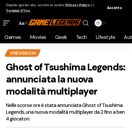
Usando questo sito, accetto le nostre
Privacy Policy
e i
Accetto
Termini d'Uso
.
Aa
Games
Movies
Geek
Tech
Lifestyle
Au
VIDEOGIOCHI
Ghost of Tsushima Legends:
annunciata la nuova
modalità multiplayer
Nelle scorse ore è stata annunciata Ghost of Tsushima
Legends, una nuova modalità multiplayer da 2 fino a ben
4 giocatori.