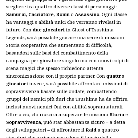
scegliere tra quattro diverse classi di personaggi:
Samurai
,
Cacciatore
,
Ronin
o
Assassino
. Ogni classe
ha vantaggi e abilità unici che verranno rivelati in
futuro. Con
due giocatori
in Ghost of Tsushima
Legends, sarà possibile giocare una serie di missioni
Storia cooperativa che aumentano di difficoltà,
basandosi sulle basi del combattimento della
campagna per giocatore singolo ma con nuovi colpi di
scena magici che spesso richiedono attenta
sincronizzazione con il proprio partner. Con
quattro
giocatori
invece, sarà possibile affrontare missioni di
sopravvivenza basate sulle ondate, combattendo
gruppi dei nemici più duri che Tsushima ha da offrire,
inclusi nuovi nemici Oni con abilità soprannaturali.
Oltre a ciò, chi riuscirà a superare le missioni
Storia
e
Sopravvivenza
, può star abbastanza sicuro – a detta
degli sviluppatori – di affrontare il
Raid
a quattro
giocatori che arriverà poco dopo il lancio della