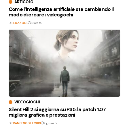
ARTICOLO
Come l’intelligenza artificiale sta cambiando il
modo di creare i videogiochi
Di
REDAZIONE
19 ore fa
VIDEOGIOCHI
Silent Hill 2 si aggiorna su PS5: la patch 1.07
migliora grafica e prestazioni
Di
FRANCESCO LEMURI
2 giorni fa