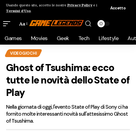
Usando questo sito, accetto le nostre
Privacy Policy
e i
Accetto
Termini d'Uso
.
Aa
Games
Movies
Geek
Tech
Lifestyle
Au
VIDEOGIOCHI
Ghost of Tsushima: ecco
tutte le novità dello State of
Play
Nella giornata di oggi, l'evento State of Play di Sony ci ha
fornito molte interessanti novità sull'attesissimo Ghost
of Tsushima.