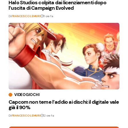
Halo Studios colpita dai licenziamenti dopo
l’uscita di Campaign Evolved
Di
FRANCESCO LEMURI
11 ore fa
VIDEOGIOCHI
Capcom non teme l’addio ai dischi: il digitale vale
già il 90%
Di
FRANCESCO LEMURI
12 ore fa