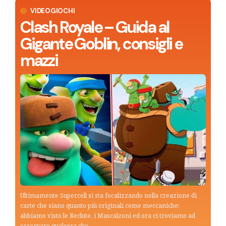
VIDEOGIOCHI
Clash Royale – Guida al
Gigante Goblin, consigli e
mazzi
Ultimamente Supercell si sta focalizzando nella creazione di
carte che siano quanto più originali come meccaniche:
abbiamo visto le Reclute, i Mascalzoni ed ora ci troviamo ad
osservare qualcosa che…