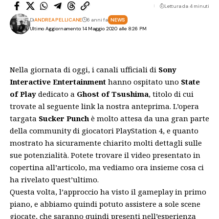
Lettura da 4 minuti
Di
ANDREA PELLICANE
6 anni fa
NEWS
Ultimo Aggiornamento: 14 Maggio 2020 alle 8:26 PM
Nella giornata di oggi, i canali ufficiali di
Sony
Interactive Entertainment
hanno ospitato uno
State
of Play
dedicato a
Ghost of Tsushima
, titolo di cui
trovate al seguente
link
la nostra anteprima. L’opera
targata
Sucker Punch
è molto attesa da una gran parte
della community di giocatori PlayStation 4, e quanto
mostrato ha sicuramente chiarito molti dettagli sulle
sue potenzialità. Potete trovare il video presentato in
copertina all’articolo, ma vediamo ora insieme cosa ci
ha rivelato quest’ultimo.
Questa volta, l’approccio ha visto il gameplay in primo
piano, e abbiamo quindi potuto assistere a sole scene
giocate, che saranno quindi presenti nell’esperienza