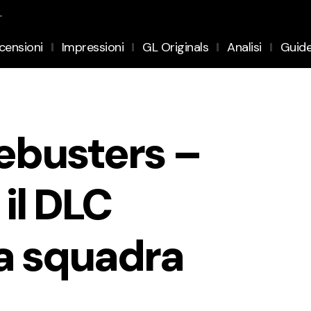
.
censioni
Impressioni
GL Originals
Analisi
Guid
vebusters –
il DLC
la squadra