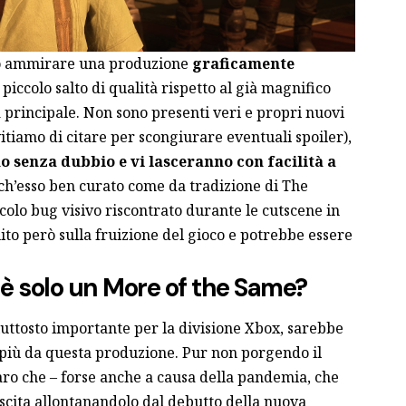
to ammirare una produzione
graficamente
 piccolo salto di qualità rispetto al già magnifico
 principale. Non sono presenti veri e propri nuovi
itiamo di citare per scongiurare eventuali spoiler),
no senza dubbio e vi lasceranno con facilità a
anch’esso ben curato come da tradizione di The
colo bug visivo riscontrato durante le cutscene in
uito però sulla fruizione del gioco e potrebbe essere
 è solo un More of the Same?
iuttosto importante per la divisione Xbox, sarebbe
i più da questa produzione. Pur non porgendo il
hiaro che – forse anche a causa della pandemia, che
scita allontanandolo dal debutto della nuova