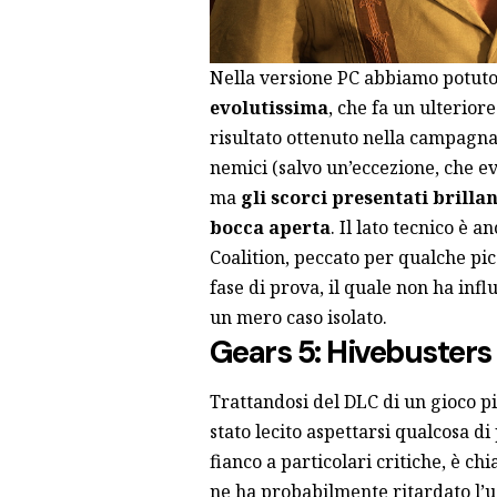
Nella versione PC abbiamo potu
evolutissima
, che fa un ulteriore
risultato ottenuto nella campagna
nemici (salvo un’eccezione, che ev
ma
gli scorci presentati brilla
bocca aperta
. Il lato tecnico è 
Coalition, peccato per qualche pic
fase di prova, il quale non ha infl
un mero caso isolato.
Gears 5: Hivebusters
Trattandosi del DLC di un gioco p
stato lecito aspettarsi qualcosa d
fianco a particolari critiche, è c
ne ha probabilmente ritardato l’u