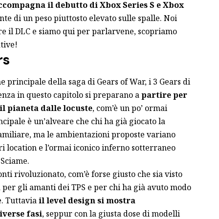
ccompagna il debutto di Xbox Series S e Xbox
ente di un peso piuttosto elevato sulle spalle. Noi
 il DLC e siamo qui per parlarvene, scopriamo
tive!
rs
e principale della saga di Gears of War, i 3 Gears di
nza in questo capitolo si preparano a
partire per
l pianeta dalle locuste
, com’è un po’ ormai
cipale è un’alveare che chi ha già giocato la
amiliare, ma le ambientazioni proposte variano
i location e l’ormai iconico inferno sotterraneo
 Sciame.
nti rivoluzionato, com’è forse giusto che sia visto
 per gli amanti dei TPS e per chi ha già avuto modo
e. Tuttavia
il level design si mostra
iverse fasi
, seppur con la giusta dose di modelli