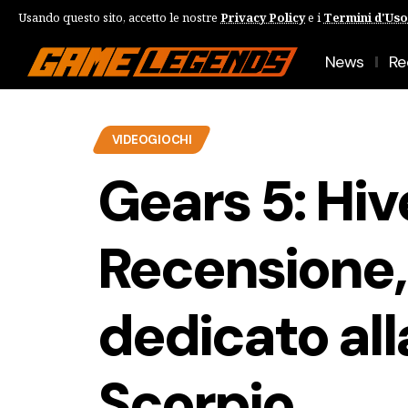
Usando questo sito, accetto le nostre
Privacy Policy
e i
Termini d'Uso
News
Re
VIDEOGIOCHI
Gears 5: Hi
Recensione, 
dedicato al
Scorpio