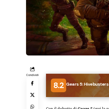
Condividi
8.2
Gears 5: Hivebusters
Con il debutto di
Gears 5
(
qui
la r