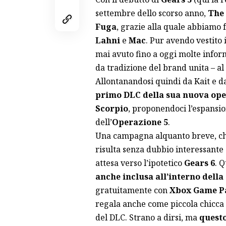
settembre dello scorso anno,
The 
Fuga
, grazie alla quale abbiamo 
Lahni
e
Mac
. Pur avendo vestito 
mai avuto fino a oggi molte inform
da tradizione del brand unita – al
Allontanandosi quindi da Kait e da
primo DLC della sua nuova op
Scorpio
, proponendoci l’espansi
dell’
Operazione 5
.
Una campagna alquanto breve, che
risulta senza dubbio interessante
attesa verso l’ipotetico
Gears 6
. 
anche inclusa all’interno della
gratuitamente con
Xbox Game Pa
regala anche come piccola chicca 
del DLC. Strano a dirsi, ma
questo