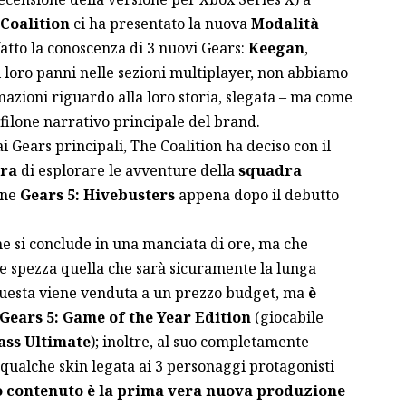
Coalition
ci ha presentato la nuova
Modalità
fatto la conoscenza di 3 nuovi Gears:
Keegan
,
i loro panni nelle sezioni multiplayer, non abbiamo
azioni riguardo alla loro storia, slegata – ma come
 filone narrativo principale del brand.
i Gears principali, The Coalition ha deciso con il
era
di esplorare le avventure della
squadra
one
Gears 5: Hivebusters
appena dopo il debutto
 si conclude in una manciata di ore, ma che
 e spezza quella che sarà sicuramente la lunga
Questa viene venduta a un prezzo budget, ma
è
 Gears 5: Game of the Year Edition
(giocabile
ss Ultimate
); inoltre, al suo completamente
qualche skin legata ai 3 personaggi protagonisti
 contenuto è la prima vera nuova produzione