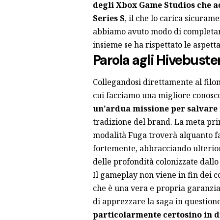
degli Xbox Game Studios che a
Series S
, il che lo carica sicuram
abbiamo avuto modo di completare
insieme se ha rispettato le aspetta
Parola agli Hivebuste
Collegandosi direttamente al filon
cui facciamo una migliore conosce
un’ardua missione per salvare i
tradizione del brand. La meta prin
modalità Fuga troverà alquanto f
fortemente, abbracciando ulterior
delle profondità colonizzate dallo
Il gameplay non viene in fin dei co
che è una vera e propria garanzia
di apprezzare la saga in question
particolarmente certosino in d