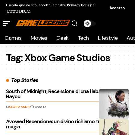
Usando questo sito, accetto le nostre
Privacy Policy
e i
Accetto
Termini d'Uso
.
Games
Movies
Geek
Tech
Lifestyle
Au
Tag:
Xbox Game Studios
Top Stories
South of Midnight, Recensione di una fiaba “dark” nel
Bayou
Di
GLORIA ANNIS
1 anno fa
Avowed Recensione: un divino richiamo tra natura e
magia