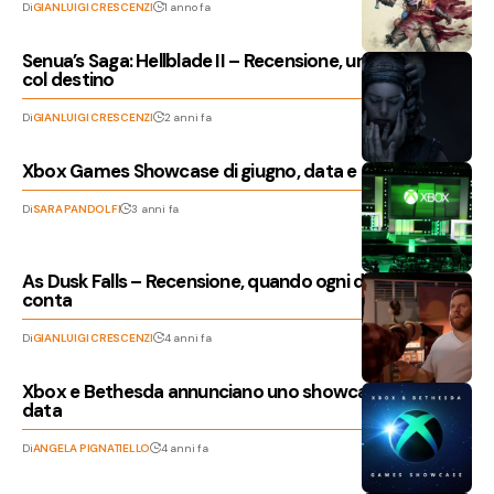
Di
GIANLUIGI CRESCENZI
1 anno fa
Senua’s Saga: Hellblade II – Recensione, un breve valzer
col destino
Di
GIANLUIGI CRESCENZI
2 anni fa
Xbox Games Showcase di giugno, data e dettagli
Di
SARA PANDOLFI
3 anni fa
As Dusk Falls – Recensione, quando ogni decisione
conta
Di
GIANLUIGI CRESCENZI
4 anni fa
Xbox e Bethesda annunciano uno showcase, ecco la
data
Di
ANGELA PIGNATIELLO
4 anni fa