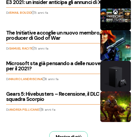
E3 2021: un insider anticipa gli annunci di Xbox?
Di
ISMAIL BOUZID
5 anni fa
The Initiative accoglie un nuovo membro, un’ex
producer di God of War
Di
SAMUEL RACITI
5 anni fa
Microsoft sta già pensando a delle nuove acquisizioni
per il 2021?
Di
MAURO LANDRISCINA
6 anni fa
Gears 5: Hivebusters – Recensione, il DLC dedicato alla
squadra Scorpio
Di
ANDREA PELLICANE
6 anni fa
Mostra di più