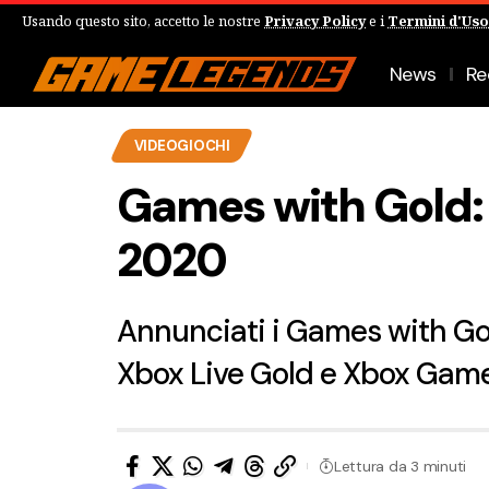
Usando questo sito, accetto le nostre
Privacy Policy
e i
Termini d'Uso
News
Re
VIDEOGIOCHI
Games with Gold: ec
2020
Annunciati i Games with Gol
Xbox Live Gold e Xbox Game
Lettura da 3 minuti