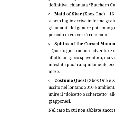
definitiva, chiamata “Butcher’s Cu
Maid of Sker
(Xbox One) | 16 o
scorso luglio arriva in forma grat
gli amanti del genere potranno gu
periodo in cui verrà rilasciato.
Sphinx of the Cursed Mum
– Questo gioco action-adventure 
affatto un gioco spaventoso, ma vi
infestata può tranquillamente esse
mese.
Costume Quest
(Xbox One e Xb
uscito nel lontano 2010 e ambient
unire il “dolcetto o scherzetto” all
giapponesi.
Nel caso in cui non abbiate ancora