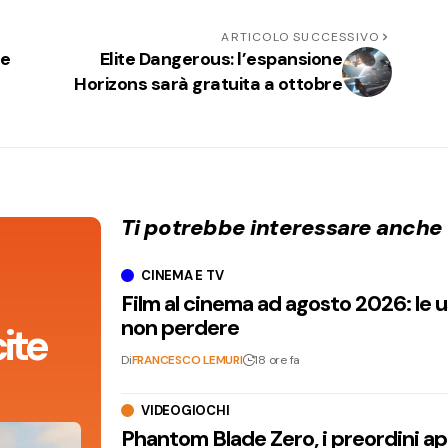
ARTICOLO SUCCESSIVO
te
Elite Dangerous: l’espansione
Horizons sarà gratuita a ottobre
Ti potrebbe interessare anche
CINEMA E TV
Film al cinema ad agosto 2026: le 
non perdere
ite
Di
FRANCESCO LEMURI
18 ore fa
VIDEOGIOCHI
Phantom Blade Zero, i preordini apr