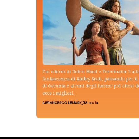
Dai ritorni di Robin Hood e Terminator 2 all
fantascienza di Ridley Scott, passando per il 
di Oceania e alcuni degli horror più attesi d
ecco i migliori…
Di
FRANCESCO LEMURI
18 ore fa