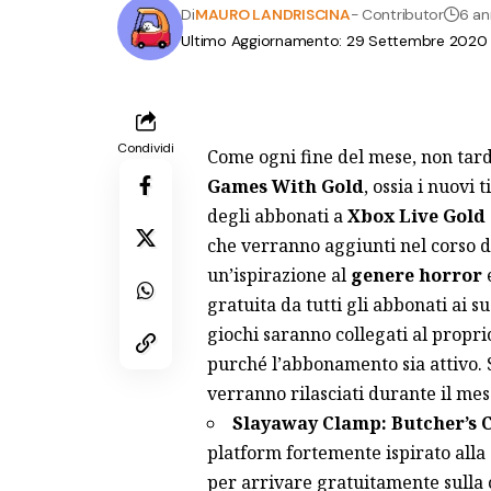
Di
MAURO LANDRISCINA
- Contributor
6 an
Ultimo Aggiornamento: 29 Settembre 2020 a
Condividi
Come ogni fine del mese, non tard
Games With Gold
, ossia i nuovi 
degli abbonati a
Xbox Live Gold
che verranno aggiunti nel corso di
un’ispirazione al
genere horror
e
gratuita da tutti gli abbonati ai su
giochi saranno collegati al propr
purché l’abbonamento sia attivo. Se
verranno rilasciati durante il mes
Slayaway Clamp: Butcher’s 
platform fortemente ispirato alla 
per arrivare gratuitamente sulla 