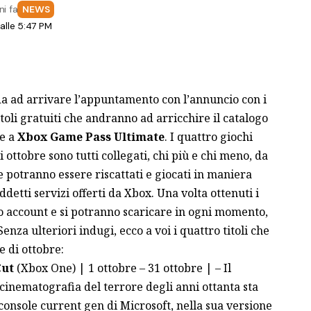
ni fa
NEWS
lle 5:47 PM
a ad arrivare l’appuntamento con l’annuncio con i
titoli gratuiti che andranno ad arricchire il catalogo
e a
Xbox Game Pass Ultimate
. I quattro giochi
 ottobre sono tutti collegati, chi più e chi meno, da
 potranno essere riscattati e giocati in maniera
ddetti servizi offerti da
Xbox
. Una volta ottenuti i
io account e si potranno scaricare in ogni momento,
nza ulteriori indugi, ecco a voi i quattro titoli che
e di ottobre:
Cut
(Xbox One) | 1 ottobre – 31 ottobre | – Il
cinematografia del terrore degli anni ottanta sta
console current gen di Microsoft, nella sua versione