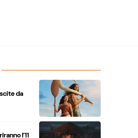
uscite da
iranno l’11