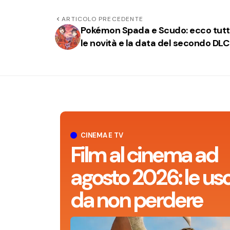
ARTICOLO PRECEDENTE
Pokémon Spada e Scudo: ecco tut
le novità e la data del secondo DLC
CINEMA E TV
Film al cinema ad
agosto 2026: le usc
da non perdere