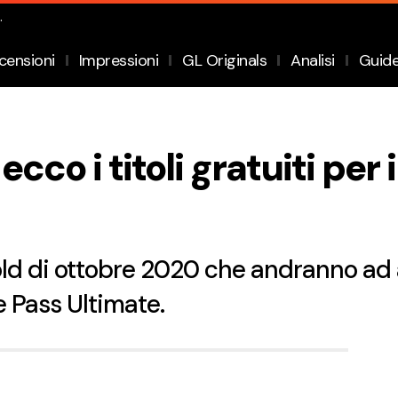
.
censioni
Impressioni
GL Originals
Analisi
Guid
co i titoli gratuiti per 
d di ottobre 2020 che andranno ad ar
 Pass Ultimate.