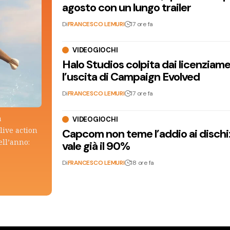
agosto con un lungo trailer
Di
FRANCESCO LEMURI
17 ore fa
VIDEOGIOCHI
Halo Studios colpita dai licenziam
l’uscita di Campaign Evolved
Di
FRANCESCO LEMURI
17 ore fa
a
VIDEOGIOCHI
live action
Capcom non teme l’addio ai dischi: i
ell’anno:
vale già il 90%
Di
FRANCESCO LEMURI
18 ore fa