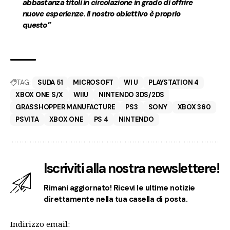
abbastanza titoli in circolazione in grado di offrire
nuove esperienze. Il nostro obiettivo è proprio
questo”
TAG:
SUDA 51
MICROSOFT
WI U
PLAYSTATION 4
XBOX ONE S/X
WIIU
NINTENDO 3DS/2DS
GRASSHOPPER MANUFACTURE
PS3
SONY
XBOX 360
PSVITA
XBOX ONE
PS 4
NINTENDO
Iscriviti alla nostra newslettere!
Rimani aggiornato! Ricevi le ultime notizie
direttamente nella tua casella di posta.
Indirizzo email: