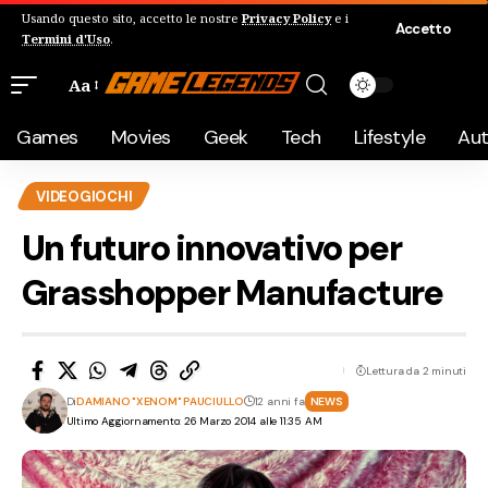
Usando questo sito, accetto le nostre
Privacy Policy
e i
Accetto
Termini d'Uso
.
Aa
Games
Movies
Geek
Tech
Lifestyle
Au
VIDEOGIOCHI
Un futuro innovativo per
Grasshopper Manufacture
Lettura da 2 minuti
Di
DAMIANO "XENOM" PAUCIULLO
12 anni fa
NEWS
Ultimo Aggiornamento: 26 Marzo 2014 alle 11:35 AM